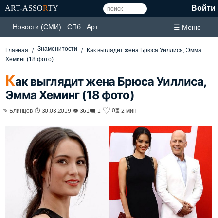
ART-ASSO
R
TY
Войти
Новости (СМИ)
СПб
Арт
☰ Меню
Знаменитости
Главная
Как выглядит жена Брюса Уиллиса, Эмма
Хеминг (18 фото)
К
ак выглядит жена Брюса Уиллиса,
Эмма Хеминг (18 фото)
♡
0
✎ Блинцов ⏱ 30.03.2019 👁 361
🗨 1
⏳ 2 мин