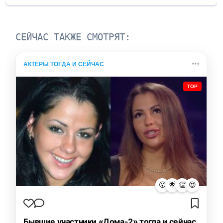
СЕЙЧАС ТАКЖЕ СМОТРЯТ:
АКТЁРЫ ТОГДА И СЕЙЧАС
TOP
😮
🌟
👏
😍
Бывшие участники «Дома-2» тогда и сейчас