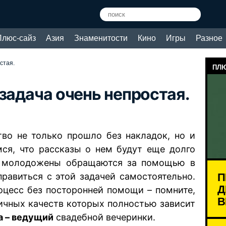
Плюс-сайз
Азия
Знаменитости
Кино
Игры
Разное
стая.
ПЛЮ
задача очень непростая.
тво не только прошло без накладок, но и
ся, что рассказы о нем будут еще долго
ые молодожены обращаются за помощью в
П
правиться с этой задачей самостоятельно.
Д
оцесс без посторонней помощи – помните,
В
личных качеств которых полностью зависит
а – ведущий
свадебной вечеринки.