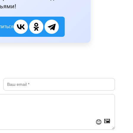
ьями!
литься
🖼️
😊