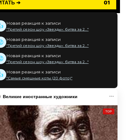
ИТАТЬ ➔
01
Новая реакция к записи
👍
"Третий сезон шоу «Звезды»: битва за 2..."
Новая реакция к записи
😡
"Третий сезон шоу «Звезды»: битва за 2..."
Новая реакция к записи
😡
"Третий сезон шоу «Звезды»: битва за 2..."
Новая реакция к записи
👍
"Самые смешные коты (20 фото)"
Великие иностранные художники
TOP