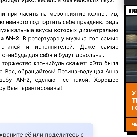
WORL
ли пригласить на мероприятие коллектив,
 немного подпортить себе праздник. Ведь
 музыкальные вкусы которых диаметрально
па AN-2
. В репертуаре у музыкантов самые
 стилей и исполнителей. Даже самые
о-нибудь для себя и будут довольны.
х торжество кто-нибудь скажет: «Это была
ро Вас, обращайтесь! Певица-ведущая Анна
дьбу AN-2, сделают ее такой. Хорошее
оу Вам гарантированы!
У
Т
Г
Ч
охраните её или поделитесь с