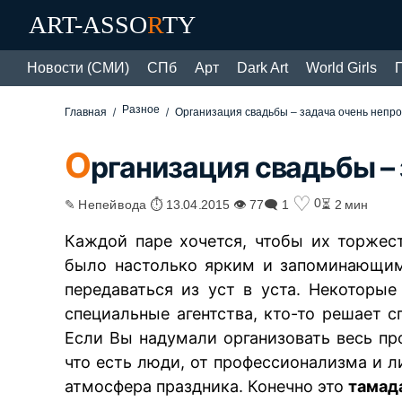
ART-ASSO
R
TY
Новости (СМИ)
СПб
Арт
Dark Art
World Girls
Разное
Главная
Организация свадьбы – задача очень непро
О
рганизация свадьбы – 
♡
0
✎ Непейвода ⏱ 13.04.2015 👁 77
🗨 1
⏳ 2 мин
Каждой паре хочется, чтобы их торжес
было настолько ярким и запоминающим
передаваться из уст в уста. Некотор
специальные агентства, кто-то решает с
Если Вы надумали организовать весь пр
что есть люди, от профессионализма и 
атмосфера праздника. Конечно это
тамад