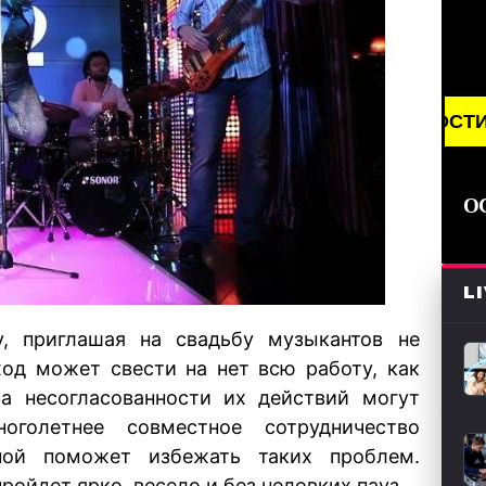
BREAKING NEWS /// НОВОСТИ (СМИ) /// СВЕЖ
О
L
 приглашая на свадьбу музыкантов не
ход может свести на нет всю работу, как
за несогласованности их действий могут
оголетнее совместное сотрудничество
пой поможет избежать таких проблем.
ойдет ярко, весело и без неловких пауз.