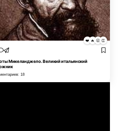
❤️
🔥
😮
👏
оты Микеланджело. Великий итальянский
ожник
ментариев:
18