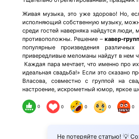
Живая музыка, это уже здорово! Но, ес
исполняющий собственную музыку, можно
среди гостей наверняка найдутся люди,
противоположны. Решение –
кавер-груп
популярные произведения различных
привередливые меломаны найдут в нем чт
Каждая пара мечтает, что именно про и
идеальная свадьба!» Если это сказано п
Власова, совместно с группой на сва
настроение, искрометный юмор, яркое ш
0
0
0
0
0
Не потеряйте статью! 💡 С