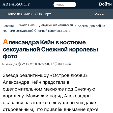
ART-ASSO
R
TY
Войти
Новости (СМИ)
СПб
Арт
☰ Меню
World Girls
Девушки знаменитости
Главная
Александра Кейн в
костюме сексуальной Снежной королевы фото
А
лександра Кейн в костюме
сексуальной Снежной королевы
фото
♡
0
✎ Блинцов ⏱ 22.12.2018 👁 224
🗨 1
⏳ 1 мин
Звезда реалити-шоу «Остров любви»
Александра Кейн предстала в
ошеломительном макияже под Снежную
королеву. Макияж и наряд Александры
оказался настолько сексуальным и даже
откровенным, что привлёк внимание даже