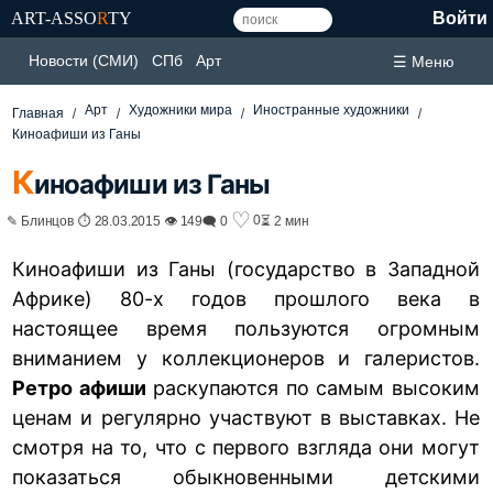
ART-ASSO
R
TY
Войти
Новости (СМИ)
СПб
Арт
☰ Меню
Арт
Художники мира
Иностранные художники
Главная
Киноафиши из Ганы
К
иноафиши из Ганы
♡
0
✎ Блинцов ⏱ 28.03.2015 👁 149
🗨 0
⏳ 2 мин
Киноафиши из Ганы (государство в Западной
Африке) 80-х годов прошлого века в
настоящее время пользуются огромным
вниманием у коллекционеров и галеристов.
Ретро афиши
раскупаются по самым высоким
ценам и регулярно участвуют в выставках. Не
смотря на то, что с первого взгляда они могут
показаться обыкновенными детскими