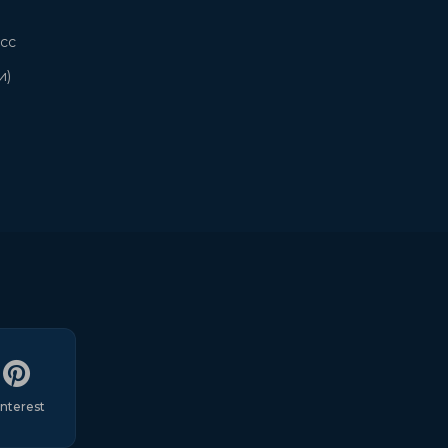
сс
и)
interest