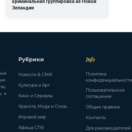
криминальная группировка из Новой
Зеландии
Info
Рубрики
ный
Политика
Новости & СМИ
ии.
конфиденциальност
Культура и Арт
во,
Пользовательское
ы и
Кино и Сериалы
соглашение
Красота, Мода и Стиль
Общие правила
Игровой мир
Контакты
Афиша СПб
Для рекламодателей