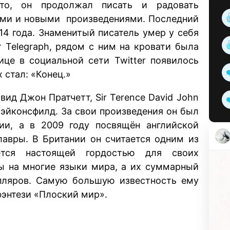
это, он продолжал писать и радовать
выми и новыми произведениями. Последний
14 года. Знаменитый писатель умер у себя
 Telegraph, рядом с ним на кровати была
ице в социальной сети Twitter появилось
 стал: «Конец.»
вид Джон Пратчетт, Sir Terence David John
 Бэйконсфилд. За свои произведения он был
и, а в 2009 году посвящён английской
лавры. В Британии он считается одним из
тся настоящей гордостью для своих
ны на многие языки мира, а их суммарный
мпляров. Самую большую известность ему
фэнтези «Плоский мир».