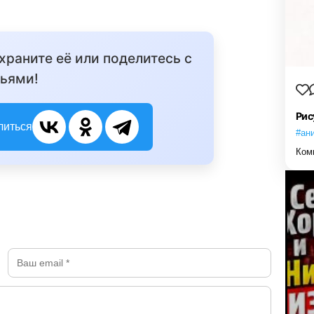
охраните её или поделитесь с
ьями!
Рис
литься
#ан
Ком