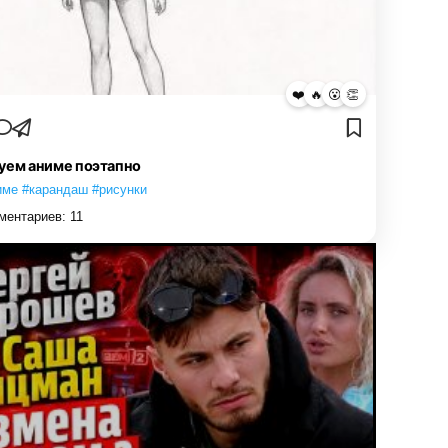
❤️
🔥
😮
👏
уем аниме поэтапно
име #карандаш #рисунки
ментариев:
11