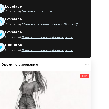
Lovelace
👍
Оценил(а)
"Аниме арт демоны"
Lovelace
👍
Оценил(а)
"Самые красивые ливанки (18 фото)"
Lovelace
❤️
Оценил(а)
"Самые красивые кубинки фото"
Блинцов
❤️
Оценил(а)
"Самые красивые кубинки фото"
Уроки по рисованию
TOP