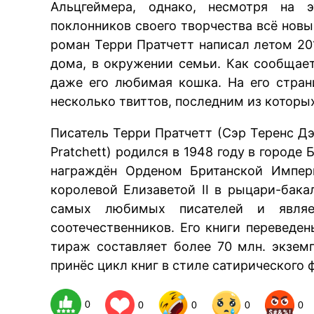
Альцгеймера, однако, несмотря на 
поклонников своего творчества всё но
роман Терри Пратчетт написал летом 20
дома, в окружении семьи. Как сообщает
даже его любимая кошка. На его стран
несколько твиттов, последним из которых
Писатель Терри Пратчетт (Сэр Теренс Дэ
Pratchett) родился в 1948 году в городе
награждён Орденом Британской Импери
королевой Елизаветой II в рыцари-бака
самых любимых писателей и являе
соотечественников. Его книги переведе
тираж составляет более 70 млн. экзе
принёс цикл книг в стиле сатирического 
0
0
0
0
0