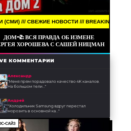
 СВЕЖИЕ НОВОСТИ /// BREAKING NEWS /// НОВОСТ
ДОМ-2: ВСЯ ПРАВДА ОБ ИЗМЕНЕ
ЕРГЕЯ ХОРОШЕВА С САШЕЙ НИЦМАН
IVE КОММЕНТАРИИ
Александр
"
Меня прям порадовало качество 4K каналов.
На большом тели...
"
Андрей
"
Холодильник Samsung вдруг перестал
морозить в основной ка...
"
С-САЙЗ