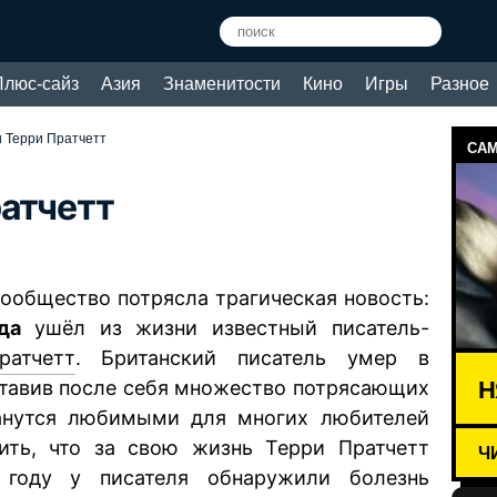
Плюс-сайз
Азия
Знаменитости
Кино
Игры
Разное
и Терри Пратчетт
САМ
ратчетт
сообщество потрясла трагическая новость:
да
ушёл из жизни известный писатель-
ратчетт
. Британский писатель умер в
Н
оставив после себя множество потрясающих
танутся любимыми для многих любителей
тить, что за свою жизнь Терри Пратчетт
Ч
году у писателя обнаружили болезнь