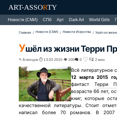
ART-ASSO
R
TY
Новости (СМИ)
СПб
Арт
Dark Art
World Girls
Новости (СМИ)
Новости Искусства
Главная
Ушёл из жизн
У
шёл из жизни Терри П
♡
0
✎ Блинцов ⏱ 13.03.2015 👁 100
🗨 0
⏳ 2 мин
Всё литературное 
12 марта 2015 го
фантаст
Терри П
возрасте 66 лет, 
книг, которые ос
качественной литературы. Стоит отме
написал более 70 романов. В 2007 