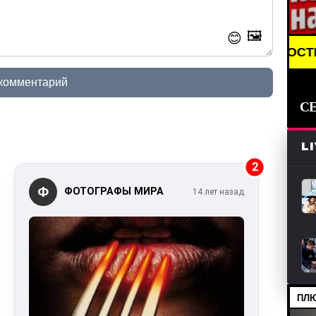
🖼️
😊
BREAKING NEWS /// НОВОСТИ (СМИ) ///
 комментарий
С
L
2
Ф
ФОТОГРАФЫ МИРА
14 лет назад
ПЛЮ