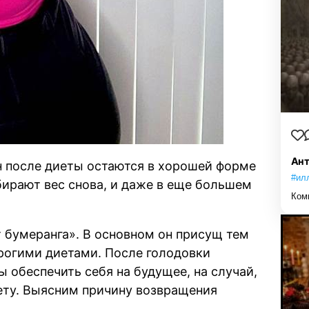
Ант
н после диеты остаются в хорошей форме
#ил
бирают вес снова, и даже в еще большем
Ком
 бумеранга». В основном он присущ тем
рогими диетами. После голодовки
ы обеспечить себя на будущее, на случай,
иету. Выясним причину возвращения