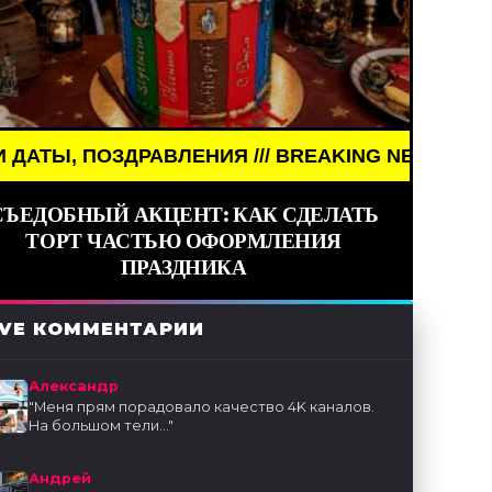
Я /// BREAKING NEWS /// НОВОСТИ (СМИ) /// ПР
СЪЕДОБНЫЙ АКЦЕНТ: КАК СДЕЛАТЬ
ТОРТ ЧАСТЬЮ ОФОРМЛЕНИЯ
ПРАЗДНИКА
IVE КОММЕНТАРИИ
Александр
"
Меня прям порадовало качество 4K каналов.
На большом тели...
"
Андрей