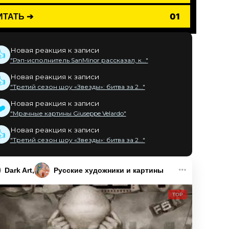
ИТАТЬ ➔
01
Новая реакция к записи
👍
"Рэп-исполнитель SanMinor рассказал, к..."
Новая реакция к записи
👍
"Третий сезон шоу «Звезды»: битва за 2..."
Новая реакция к записи
❤️
"Мрачные картины Giuseppe Velardo"
Новая реакция к записи
👍
"Третий сезон шоу «Звезды»: битва за 2..."
Dark Art
Русские художники и картины
TOP