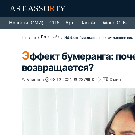
ART-ASSO
R
TY
Новости (СМИ)
СПб
Арт
Dark Art
World Girls
Плюс-сайз
Главная
Эффект бумеранга: почему лишний вес
Э
ффект бумеранга: поч
возвращается?
♡
0
✎ Блинцов ⏱ 08.12.2021 👁 237
🗨 0
⏳ 3 мин