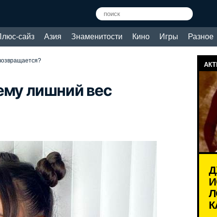
Плюс-сайз
Азия
Знаменитости
Кино
Игры
Разное
 возвращается?
АКТ
ему лишний вес
Д
И
Л
К