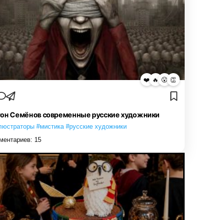
❤️
🔥
😮
👏
он Семёнов современные русские художники
люстраторы #мистика #русские художники
ментариев:
15