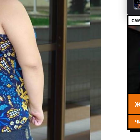
САМ
Ж
Ч