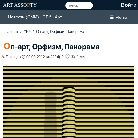
ART-ASSO
R
TY
Войти
Новости (СМИ)
СПб
Арт
☰ Меню
Арт
Главная
Оп-арт, Орфизм, Панорама
О
п-арт, Орфизм, Панорама
♡
0
✎ Блинцов ⏱ 03.03.2012 👁 239
🗨 0
⏳ 1 мин