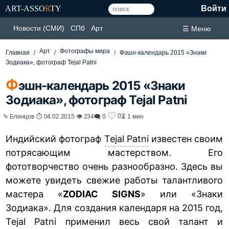
ART-ASSO
R
TY
Войти
Новости (СМИ)
СПб
Арт
☰ Меню
Арт
Фотографы мира
Главная
Фэшн-календарь 2015 «Знаки
Зодиака», фотограф Tejal Patni
Ф
эшн-календарь 2015 «Знаки
Зодиака», фотограф Tejal Patni
♡
0
✎ Блинцов ⏱ 04.02.2015 👁 234
🗨 0
⏳ 1 мин
Индийский фотограф
Tejal Patni
известен своим
потрясающим мастерством. Его
фототворчество очень разнообразно. Здесь вы
можете увидеть свежие работы талантливого
мастера «
ZODIAC SIGNS
» или «Знаки
Зодиака». Для создания календаря на 2015 год,
Tejal Patni применил весь свой талант и