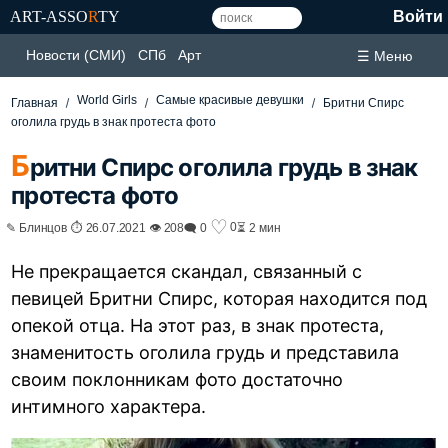
ART-ASSO
R
TY
Войти
Новости (СМИ)
СПб
Арт
☰ Меню
World Girls
Самые красивые девушки
Главная
Бритни Спирс
оголила грудь в знак протеста фото
Б
ритни Спирс оголила грудь в знак
протеста фото
♡
0
✎ Блинцов ⏱ 26.07.2021 👁 208
🗨 0
⏳ 2 мин
Не прекращается скандал, связанный с
певицей Бритни Спирс, которая находится под
опекой отца. На этот раз, в знак протеста,
знаменитость оголила грудь и представила
своим поклонникам фото достаточно
интимного характера.