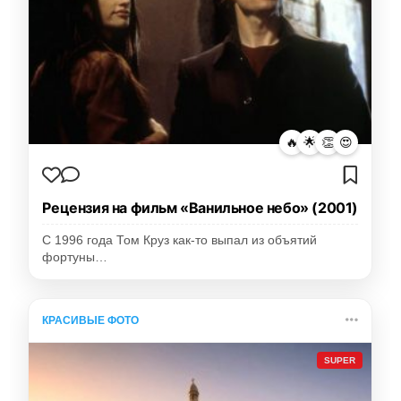
🔥
🌟
👏
😍
Рецензия на фильм «Ванильное небо» (2001)
С 1996 года Том Круз как-то выпал из объятий
фортуны…
КРАСИВЫЕ ФОТО
SUPER