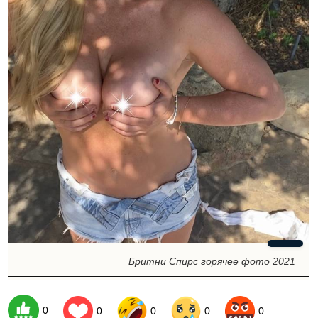
Бритни Спирс горячее фото 2021
0
0
0
0
0