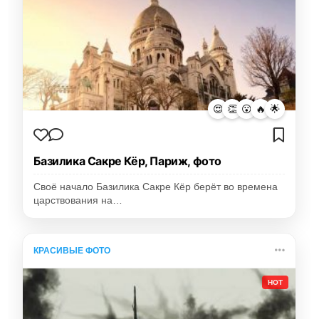
😍
👏
😮
🔥
🌟
Базилика Сакре Кёр, Париж, фото
Своё начало Базилика Сакре Кёр берёт во времена
царствования на…
КРАСИВЫЕ ФОТО
HOT