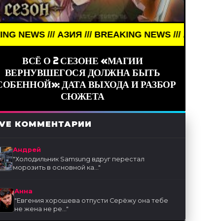
ЗИЯ /// BREAKING NEWS /// АЗИЯ ///
ВСЁ О 2 СЕЗОНЕ «МАГИИ
ВЕРНУВШЕГОСЯ ДОЛЖНА БЫТЬ
СОБЕННОЙ»: ДАТА ВЫХОДА И РАЗБОР
СЮЖЕТА
IVE КОММЕНТАРИИ
Андрей
"
Холодильник Samsung вдруг перестал
морозить в основной ка...
"
Анна
"
Евгения хорошева отпусти Серёжу она тебе
не жена не ре...
"