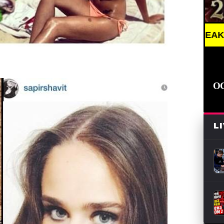
BREAKING NEWS /// А
О
L