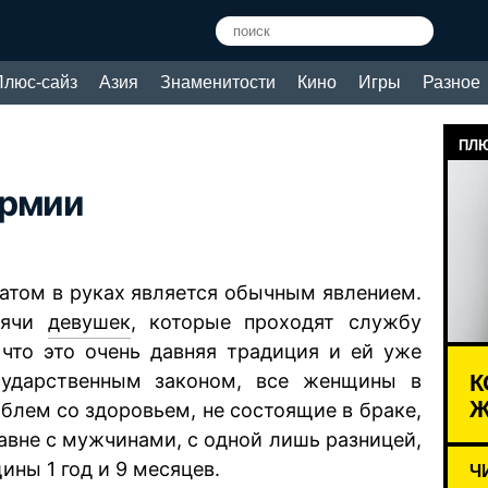
Плюс-сайз
Азия
Знаменитости
Кино
Игры
Разное
ПЛЮ
армии
атом в руках является обычным явлением.
сячи
девушек
, которые проходят службу
 что это очень давняя традиция и ей уже
К
сударственным законом, все женщины в
Ж
облем со здоровьем, не состоящие в браке,
авне с мужчинами, с одной лишь разницей,
ины 1 год и 9 месяцев.
Ч