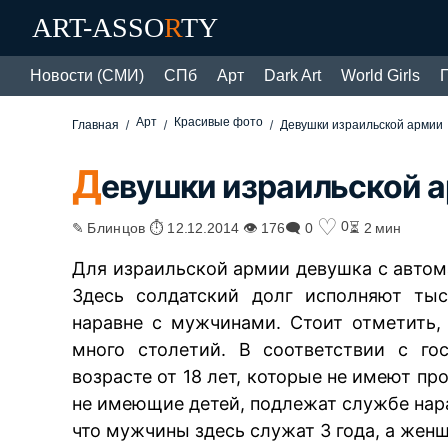
ART-ASSO
R
TY
Новости (СМИ)
СПб
Арт
Dark Art
World Girls
Арт
Красивые фото
Главная
Девушки израильской армии
Д
евушки израильской 
♡
0
✎ Блинцов ⏱ 12.12.2014 👁 176
🗨 0
⏳ 2 мин
Для израильской армии девушка с автом
Здесь солдатский долг исполняют ты
наравне с мужчинами. Стоит отметить,
много столетий. В соответствии с го
возрасте от 18 лет, которые не имеют пр
не имеющие детей, подлежат службе нар
что мужчины здесь служат 3 года, а женщ