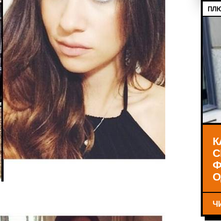
ПЛЮ
К
С
Ф
О
Ч