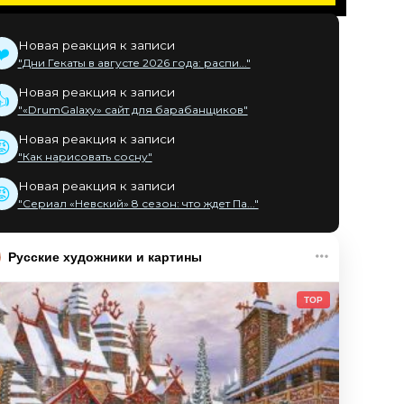
Новая реакция к записи
❤️
"Дни Гекаты в августе 2026 года: распи..."
Новая реакция к записи
👍
"«DrumGalaxy» сайт для барабанщиков"
Новая реакция к записи
😡
"Как нарисовать сосну"
Новая реакция к записи
😡
"Сериал «Невский» 8 сезон: что ждет Па..."
Русские художники и картины
TOP