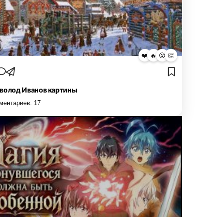
❤️
🔥
😮
👏
волод Иванов картины
ментариев:
17