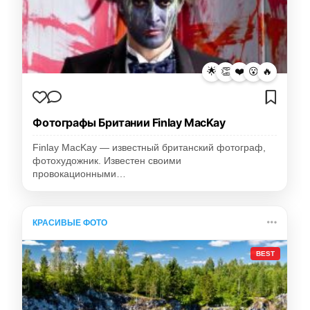
🌟
👏
❤️
😮
🔥
Фотографы Британии Finlay MacKay
Finlay MacKay — известный британский фотограф,
фотохудожник. Известен своими
провокационными…
КРАСИВЫЕ ФОТО
BEST