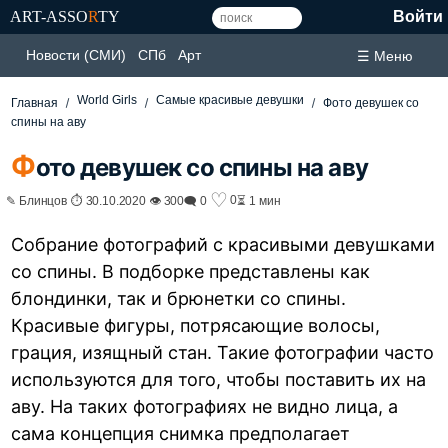
ART-ASSO
R
TY
Войти
Новости (СМИ)
СПб
Арт
☰ Меню
World Girls
Самые красивые девушки
Главная
Фото девушек со
спины на аву
Ф
ото девушек со спины на аву
♡
0
✎ Блинцов ⏱ 30.10.2020 👁 300
🗨 0
⏳ 1 мин
Собрание фотографий с красивыми девушками
со спины. В подборке представлены как
блондинки, так и брюнетки со спины.
Красивые фигуры, потрясающие волосы,
грация, изящный стан. Такие фотографии часто
используются для того, чтобы поставить их на
аву. На таких фотографиях не видно лица, а
сама концепция снимка предполагает