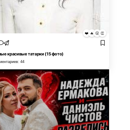
❤️
🔥
😮
👏
ые красивые татарки (15 фото)
ментариев:
44