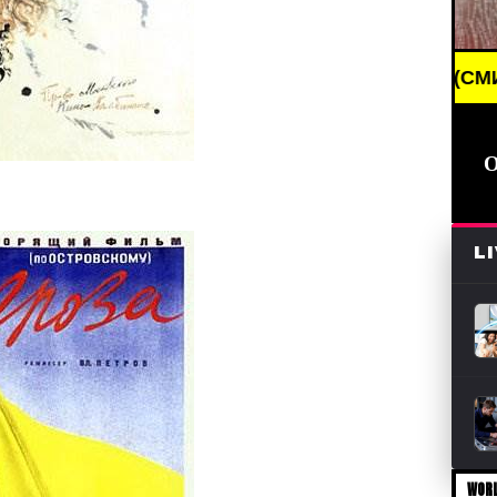
BREAKING NEWS /// НОВОСТИ (СМИ) /// СВЕЖИЕ Н
L
WORL