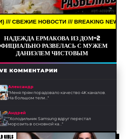
ОВОСТИ /// BREAKING NEWS /// НОВОСТИ (СМИ) /
НАДЕЖДА ЕРМАКОВА ИЗ ДОМ-2
ОФИЦИАЛЬНО РАЗВЕЛАСЬ С МУЖЕМ
ДАНИЭЛЕМ ЧИСТОВЫМ
IVE КОММЕНТАРИИ
Александр
"
Меня прям порадовало качество 4K каналов.
На большом тели...
"
Андрей
"
Холодильник Samsung вдруг перестал
морозить в основной ка...
"
D GIRLS