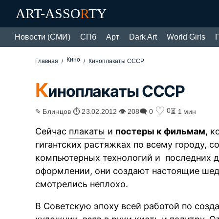
ART-ASSO
R
TY
Новости (СМИ)
СПб
Арт
Dark Art
World Girls
Кино
Главная
Киноплакаты CCCP
К
иноплакаты CCCP
♡
0
✎ Блинцов ⏱ 23.02.2012 👁 208
🗨 0
⏳ 1 мин
Сейчас
плакаты
и
постеры к фильмам
, 
гигантских растяжках по всему городу,
компьютерных технологий и последних 
оформлении, они создают настоящие шед
смотрелись неплохо.
В Советскую эпоху всей работой по соз