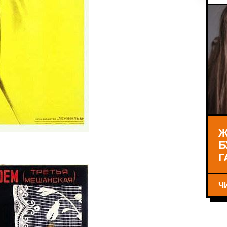
Ж
Б
Г
Ч