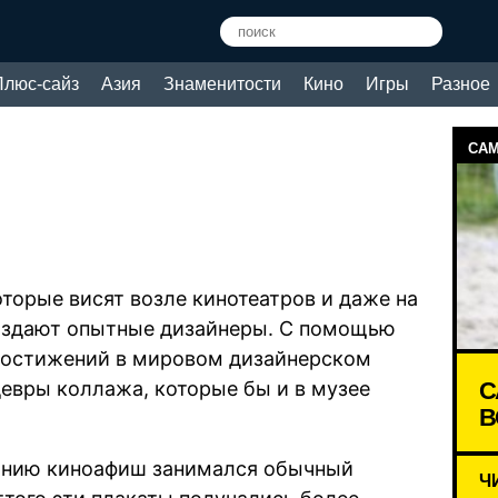
Плюс-сайз
Азия
Знаменитости
Кино
Игры
Разное
САМ
которые висят возле кинотеатров и даже на
 создают опытные дизайнеры. С помощью
достижений в мировом дизайнерском
С
евры коллажа, которые бы и в музее
В
данию киноафиш занимался обычный
Ч