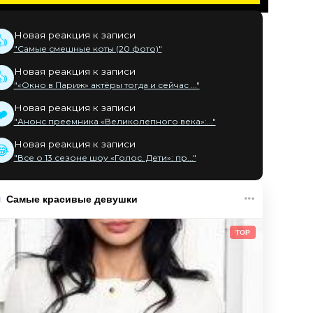
Новая реакция к записи
👍
"Самые смешные коты (20 фото)"
Новая реакция к записи
👍
"«Окно в Париж» актёры тогда и сейчас ..."
Новая реакция к записи
❤️
"Анонс преемника «Великолепного века»:..."
Новая реакция к записи
😂
"Все о 13 сезоне шоу «Голос. Дети»: пр..."
Самые красивые девушки
TOP