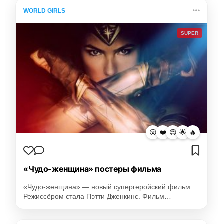
WORLD GIRLS
SUPER
😮
❤️
😍
🌟
🔥
«Чудо-женщина» постеры фильма
«Чудо-женщина» — новый супергеройский фильм.
Режиссёром стала Пэтти Дженкинс. Фильм…