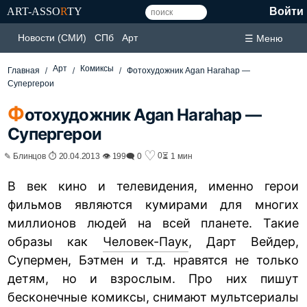
ART-ASSO
R
TY
Войти
Новости (СМИ)
СПб
Арт
☰ Меню
Арт
Комиксы
Главная
Фотохудожник Agan Harahap —
Супергерои
Ф
отохудожник Agan Harahap —
Супергерои
♡
0
✎ Блинцов ⏱ 20.04.2013 👁 199
🗨 0
⏳ 1 мин
В век кино и телевидения, именно герои
фильмов являются кумирами для многих
миллионов людей на всей планете. Такие
образы как
Человек-Паук
, Дарт Вейдер,
Супермен, Бэтмен и т.д. нравятся не только
детям, но и взрослым. Про них пишут
бесконечные комиксы, снимают мультсериалы