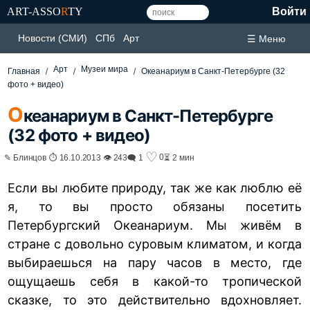
ART-ASSO
R
TY
Войти
Новости (СМИ)
СПб
Арт
☰ Меню
Арт
Музеи мира
Главная
Океанариум в Санкт-Петербурге (32
фото + видео)
О
кеанариум в Санкт-Петербурге
(32 фото + видео)
♡
0
✎ Блинцов ⏱ 16.10.2013 👁 243
🗨 1
⏳ 2 мин
Если вы любите природу, так же как люблю её
я, то вы просто обязаны посетить
Петербургский Океанариум. Мы живём в
стране с довольно суровым климатом, и когда
выбираешься на пару часов в место, где
ощущаешь себя в какой-то тропической
сказке, то это действительно вдохновляет.