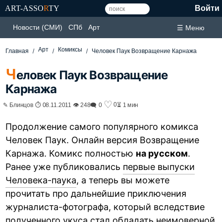
ART-ASSO
R
TY
Войти
Новости (СМИ)
СПб
Арт
☰ Меню
Арт
Комиксы
Главная
Человек Паук Возвращение Карнажа
Ч
еловек Паук Возвращение
Карнажа
♡
0
✎ Блинцов ⏱ 08.11.2011 👁 248
🗨 0
⏳ 1 мин
Продолжение самого популярного комикса
Человек Паук. Онлайн версия Возвращение
Карнажа. Комикс полностью
на русском
.
Ранее уже публиковались
первые выпуски
Человека-паука
, а теперь вы можете
прочитать про дальнейшие приключения
журналиста-фотографа, который вследствие
полученного укуса стал обладать неимоверной