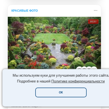
КРАСИВЫЕ ФОТО
BEST
😮
😍
🌟
🔥
Мы используем куки для улучшения работы этого сайта
Подробнее в нашей
Политике конфиденциальности
Английский стиль в ландшафтном дизайне
фото
ОК
Ландшафтный дизайн всё больше входит в нашу
жизнь. Если ещё…