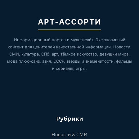
АРТ-АССОРТИ
Информационный портал и мультисайт. Эксклюзивный
контент для ценителей качественной информации. Новости,
СМИ, культура, СПб, арт, тёмное искусство, девушки мира,
мода плюс-сайз, азия, СССР, звёзды и знаменитости, фильмы
и сериалы, игры.
Рубрики
Новости & СМИ