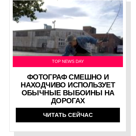
TOP NEWS DAY
ФОТОГРАФ СМЕШНО И
НАХОДЧИВО ИСПОЛЬЗУЕТ
ОБЫЧНЫЕ ВЫБОИНЫ НА
ДОРОГАХ
ЧИТАТЬ СЕЙЧАС