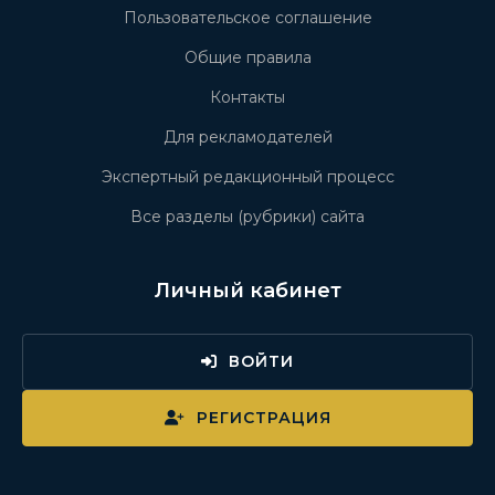
Пользовательское соглашение
Общие правила
Контакты
Для рекламодателей
Экспертный редакционный процесс
Все разделы (рубрики) сайта
Личный кабинет
ВОЙТИ
РЕГИСТРАЦИЯ