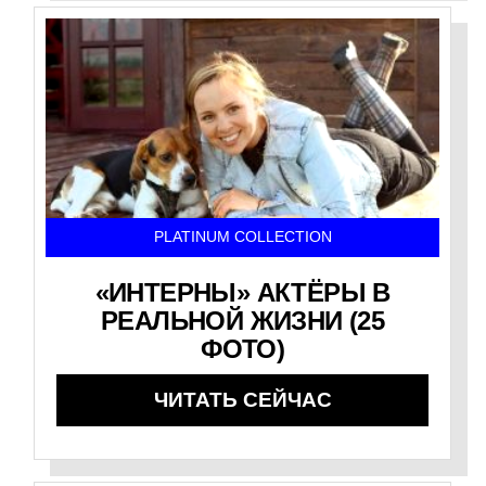
PLATINUM COLLECTION
«ИНТЕРНЫ» АКТЁРЫ В
РЕАЛЬНОЙ ЖИЗНИ (25
ФОТО)
ЧИТАТЬ СЕЙЧАС