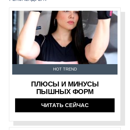
HOT TREND
ПЛЮСЫ И МИНУСЫ
ПЫШНЫХ ФОРМ
ЧИТАТЬ СЕЙЧАС