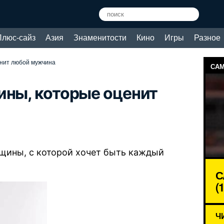
Плюс-сайз
Азия
Знаменитости
Кино
Игры
Разное
енит любой мужчина
САМ
ны, которые оценит
енщины, с которой хочет быть каждый
С
(
Ч