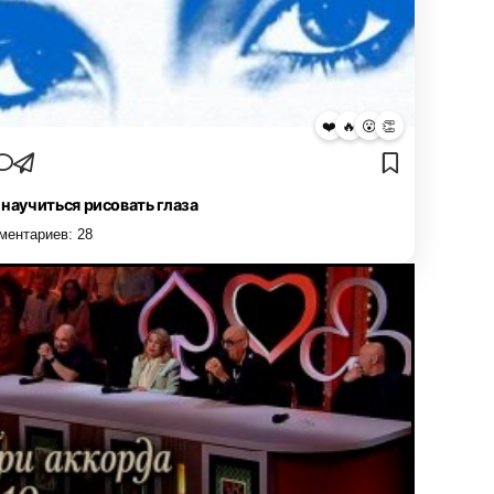
❤️
🔥
😮
👏
 научиться рисовать глаза
ментариев:
28