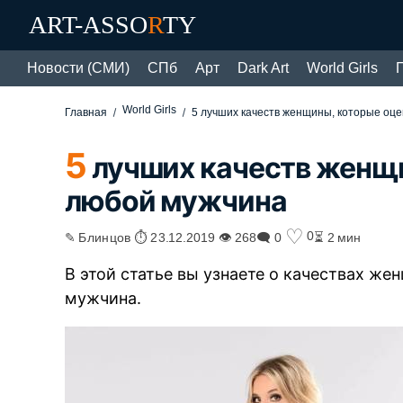
ART-ASSO
R
TY
Новости (СМИ)
СПб
Арт
Dark Art
World Girls
World Girls
Главная
5 лучших качеств женщины, которые оц
5
лучших качеств женщи
любой мужчина
♡
0
✎ Блинцов ⏱ 23.12.2019 👁 268
🗨 0
⏳ 2 мин
В этой статье вы узнаете о качествах ж
мужчина.