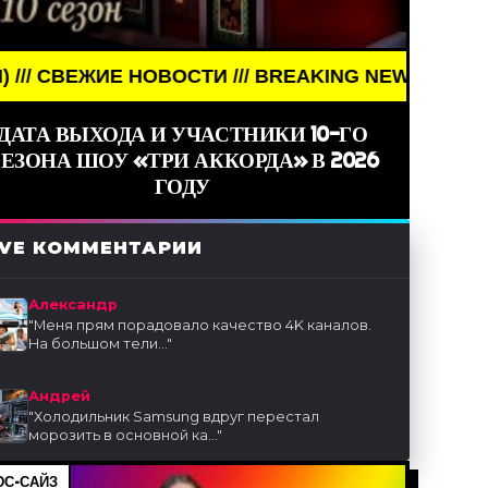
// BREAKING NEWS /// НОВОСТИ (СМИ) /// СВЕЖИ
ДАТА ВЫХОДА И УЧАСТНИКИ 10-ГО
ЕЗОНА ШОУ «ТРИ АККОРДА» В 2026
ГОДУ
IVE КОММЕНТАРИИ
Александр
"
Меня прям порадовало качество 4K каналов.
На большом тели...
"
Андрей
"
Холодильник Samsung вдруг перестал
морозить в основной ка...
"
С-САЙЗ