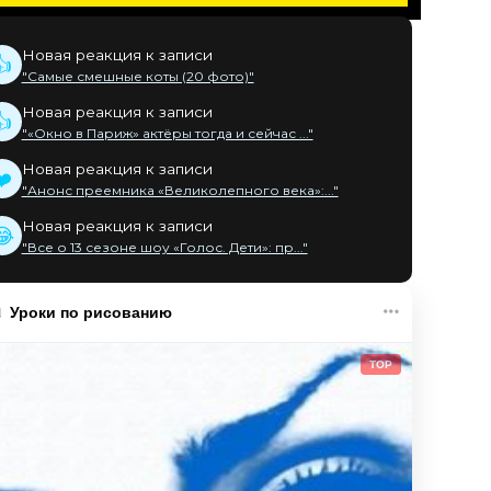
Новая реакция к записи
👍
"Самые смешные коты (20 фото)"
Новая реакция к записи
👍
"«Окно в Париж» актёры тогда и сейчас ..."
Новая реакция к записи
❤️
"Анонс преемника «Великолепного века»:..."
Новая реакция к записи
😂
"Все о 13 сезоне шоу «Голос. Дети»: пр..."
Уроки по рисованию
TOP