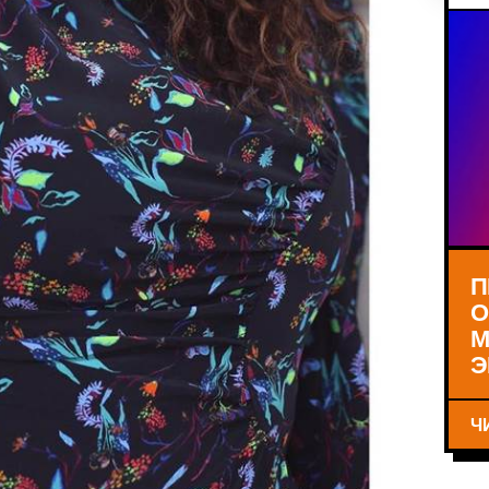
П
О
М
Э
Ч