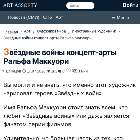
ART-ASSO
R
TY
Войти
Новости (СМИ)
СПб
Арт
☰ Меню
Арт
Художники мира
Иностранные художники
Главная
Звёздные войны концепт-арты Ральфа Маккуори
З
вёздные войны концепт-арты
Ральфа Маккуори
♡
0
✎ Блинцов ⏱ 17.07.2020 👁 283
🗨 0
⏳ 3 мин
Вы могли и не знать, что именно этот художник
нарисовал героев «Звёздных войн».
Имя Ральфа Маккуори стоит знать всем, кто
любит «Звёздные войны» или даже является
фанатом серии фильмов.
Удивительно, но большая часть из тех, кто