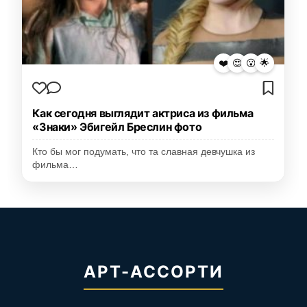
❤️
😍
😮
🌟
Как сегодня выглядит актриса из фильма
«Знаки» Эбигейл Бреслин фото
Кто бы мог подумать, что та славная девчушка из
фильма…
АРТ-АССОРТИ