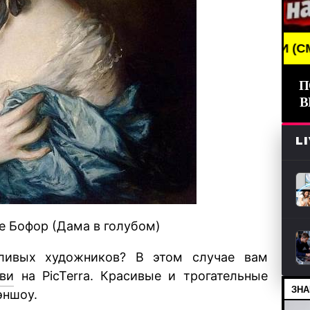
BREAKING NEWS /// НОВОСТИ (СМИ) /// СВЕЖИЕ 
П
В
L
е Бофор (Дама в голубом)
тливых художников? В этом случае вам
ви
на PicTerra. Красивые и трогательные
ЗНА
эншоу.