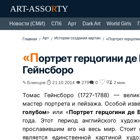
ART-ASSO
R
TY
Новости (СМИ)
СПб
Арт
Dark Art
World Girls
Арт
Истории создания картин
Главная
«Портрет герцогин
«П
ортрет герцогини де
Гейнсборо
♡
0
✎ Блинцов ⏱ 21.10.2014 👁 279
🗨 0
⏳ 2 мин
Томас Гейнсборо (1727-1788) — велик
мастер портрета и пейзажа. Особой изве
голубом
» или «
Портрет герцогини де 
года. Этот период английского худож
прославившим его на весь мир. Стоит 
является единственной картиной худо