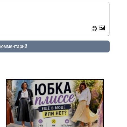
🖼️
😊
 комментарий