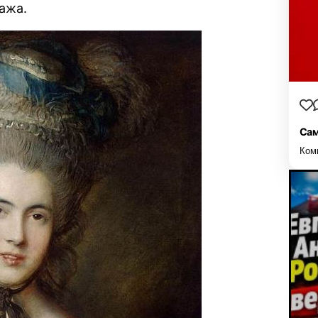
ажа.
Сам
Ком