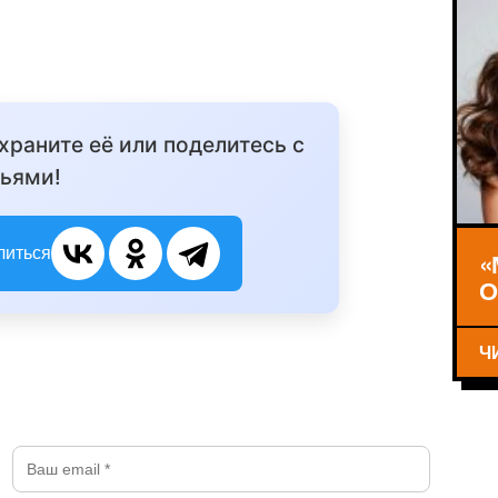
охраните её или поделитесь с
ьями!
литься
«
О
Ч