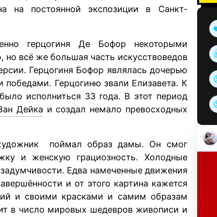
на на постоянной экспозиции в Санкт-
енно герцогиня Де Бофор некоторыми
, но всё же большая часть искусствоведов
версии. Герцогиня Бофор являлась дочерью
и победами. Герцогиню звали Елизавета. К
было исполниться 33 года. В этот период
Ван Дейка
и создал немало превосходных
художник поймал образ дамы. Он смог
жку и женскую грациозность. Холодные
 задумчивости. Едва намеченные движения
авершённости и от этого картина кажется
ий и своими красками и самим образам
дит в число мировых шедевров живописи и