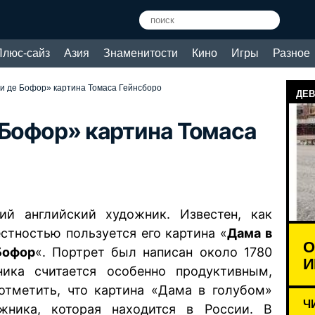
Плюс-сайз
Азия
Знаменитости
Кино
Игры
Разное
и де Бофор» картина Томаса Гейнсборо
ДЕВ
 Бофор» картина Томаса
ий английский художник. Известен, как
стностью пользуется его картина «
Дама в
О
Бофор
«. Портрет был написан около 1780
И
ника считается особенно продуктивным,
отметить, что картина «Дама в голубом»
Ч
жника, которая находится в России. В