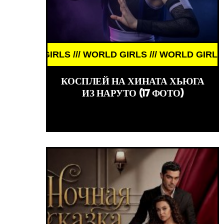
IRLS /// WORLD GIRLS /// WORLD GIRLS /// WORLD 
WORLD GIRLS ///
КОСПЛЕЙ НА ХИНАТА ХЬЮГА
ИЗ НАРУТО (17 ФОТО)