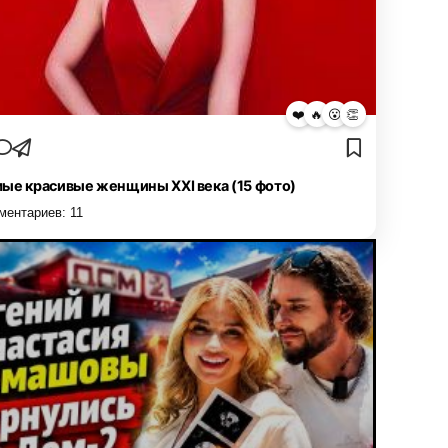
❤️
🔥
😮
👏
ые красивые женщины XXI века (15 фото)
ментариев:
11