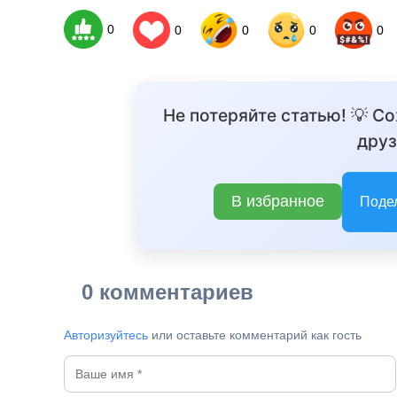
0
0
0
0
0
Не потеряйте статью! 💡 С
друз
В избранное
Поде
0 комментариев
Авторизуйтесь
или оставьте комментарий как гость