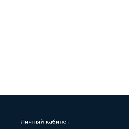
 СЕЙЧАС /// ЗНАМЕНИТОСТИ /// АКТЁРЫ ТОГДА И 
Личный кабинет