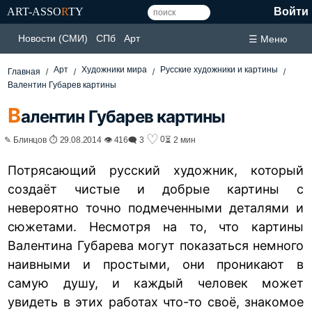
ART-ASSO
R
TY
Войти
Новости (СМИ)
СПб
Арт
☰ Меню
Арт
Художники мира
Русские художники и картины
Главная
Валентин Губарев картины
В
алентин Губарев картины
♡
0
✎ Блинцов ⏱ 29.08.2014 👁 416
🗨 3
⏳ 2 мин
Потрясающий русский художник, который
создаёт чистые и добрые картины с
невероятно точно подмеченными деталями и
сюжетами. Несмотря на то, что картины
Валентина Губарева могут показаться немного
наивными и простыми, они проникают в
самую душу, и каждый человек может
увидеть в этих работах что-то своё, знакомое