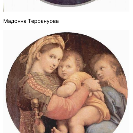
Мадонна Террануова