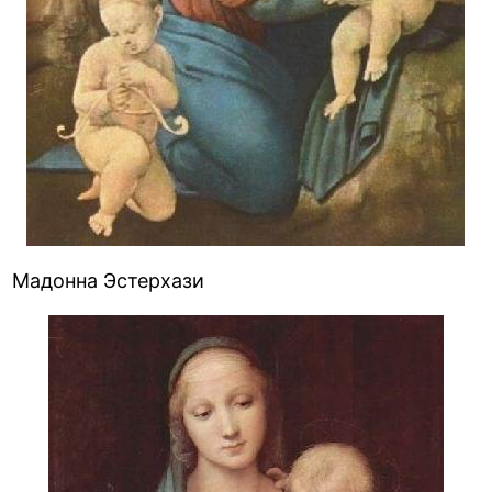
Мадонна Эстерхази