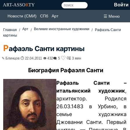
ART-ASSO
R
TY
Войти
Новости (СМИ)
СПб
Арт
☰ Меню
Арт
Великие иностранные художники
Главная
Рафаэль Санти
картины
Р
афаэль Санти картины
♡
0
✎ Блинцов ⏱ 22.04.2011 👁 432
🗨 5
⏳ 3 мин
Биография Рафаэля Санти
Рафаэль Санти –
итальянский художник
,
архитектор. Родился
26.03.1483 в Урбино, в
семье художника
Джованни Санти. Первый
учитель — Перуджино. В