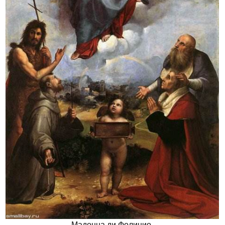
Мадонна ди Фолинио