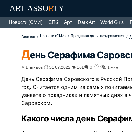
ART-ASSO
R
TY
Новости (СМИ)
СПб
Арт
Dark Art
World Girls
Новости (СМИ)
Праздники даты, поздравления
Главная
Д
Д
ень Серафима Саровск
♡
0
✎ Блинцов ⏱ 31.07.2022 👁 161
🗨 0
⏳ 1 мин
День Серафима Саровского в Русской Пр
год. Считается одним из самых почитаем
узнаете о праздниках и памятных днях в 
Саровском.
Какого числа день Серафим