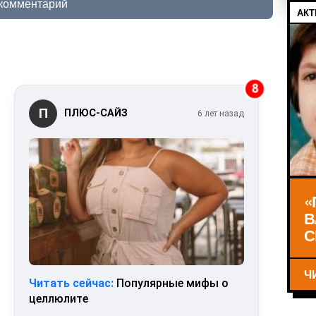
 комментарий
АКТ
8
П
ПЛЮС-САЙЗ
6 лет назад
«
В
С
Ч
Читать сейчас:
Популярные мифы о
целлюлите