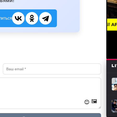
ьями!
литься
BREAKING NEWS /// АРТ /// ПИСАТ
L
🖼️
😊