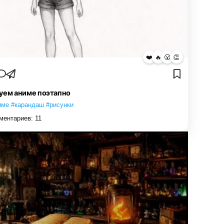
❤️
🔥
😮
👏
уем аниме поэтапно
име #карандаш #рисунки
ментариев:
11