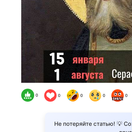
0
0
0
0
0
Не потеряйте статью! 💡 С