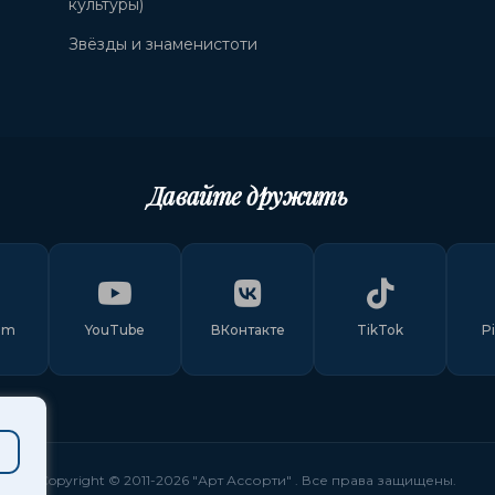
культуры)
Звёзды и знаменистоти
Давайте дружить
am
YouTube
ВКонтакте
TikTok
P
Copyright © 2011-
2026
"Арт Ассорти"
. Все права защищены.