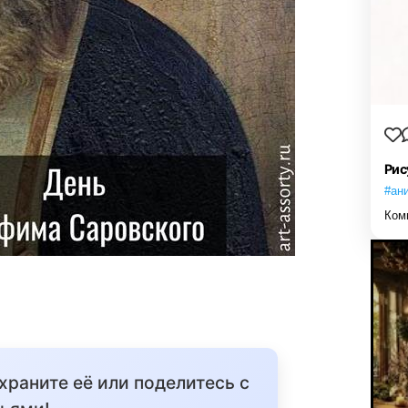
Рис
#ан
Ком
охраните её или поделитесь с