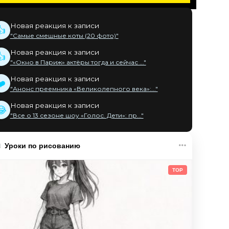
Новая реакция к записи
👍
"Самые смешные коты (20 фото)"
Новая реакция к записи
👍
"«Окно в Париж» актёры тогда и сейчас ..."
Новая реакция к записи
❤️
"Анонс преемника «Великолепного века»:..."
Новая реакция к записи
😂
"Все о 13 сезоне шоу «Голос. Дети»: пр..."
Уроки по рисованию
TOP