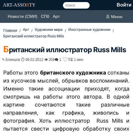
ART-ASSO
R
TY
Войти
Новости (СМИ)
СПб
Арт
☰ Меню
Арт
Художники мира
Иностранные художники
Главная
Британский иллюстратор Russ Mills
Б
ританский иллюстратор Russ Mills
♡
0
✎ Блинцов ⏱ 09.02.2012 👁 208
🗨 1
⏳ 1 мин
Работы этого
британского художника
сотканы
из кусочков мыслей, обрывков воспоминаний.
Именно такие ассоциации приходят, когда
смотришь на работы этого автора. В одной
картине сочетаются такие различные
направления, как графика, живопись и
фотография. Хоть иллюстратор Russ Mills и
пытается свести цифровую обработку своих