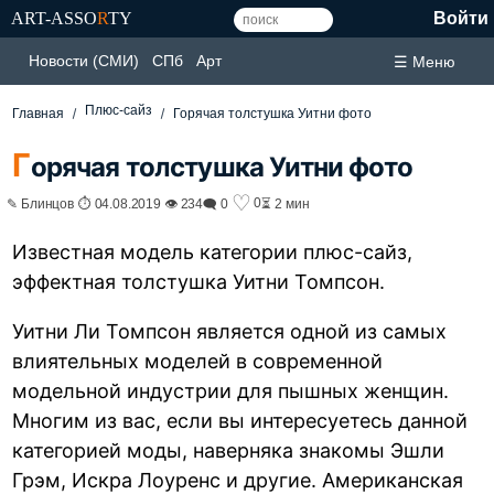
ART-ASSO
R
TY
Войти
Новости (СМИ)
СПб
Арт
☰ Меню
Плюс-сайз
Главная
Горячая толстушка Уитни фото
Г
орячая толстушка Уитни фото
♡
0
✎ Блинцов ⏱ 04.08.2019 👁 234
🗨 0
⏳ 2 мин
Известная модель категории плюс-сайз,
эффектная толстушка Уитни Томпсон.
Уитни Ли Томпсон является одной из самых
влиятельных моделей в современной
модельной индустрии для пышных женщин.
Многим из вас, если вы интересуетесь данной
категорией моды, наверняка знакомы Эшли
Грэм, Искра Лоуренс и другие. Американская