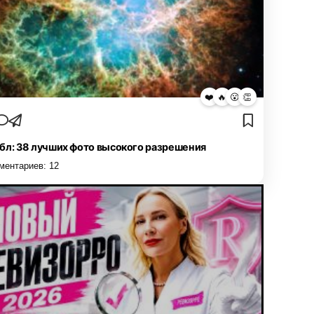
❤️
🔥
😮
👏
бл: 38 лучших фото высокого разрешения
ментариев:
12