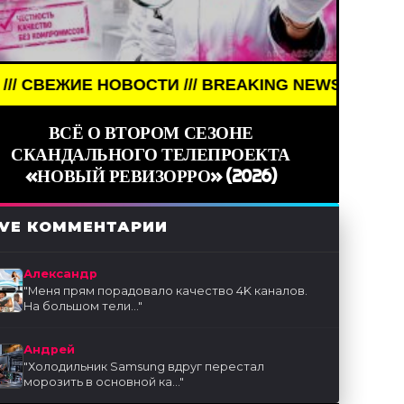
 /// BREAKING NEWS /// НОВОСТИ (СМИ) /// СВЕЖ
ВСЁ О ВТОРОМ СЕЗОНЕ
СКАНДАЛЬНОГО ТЕЛЕПРОЕКТА
«НОВЫЙ РЕВИЗОРРО» (2026)
IVE КОММЕНТАРИИ
Александр
"
Меня прям порадовало качество 4K каналов.
На большом тели...
"
Андрей
"
Холодильник Samsung вдруг перестал
морозить в основной ка...
"