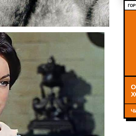
ГОР
О
Х
Ч