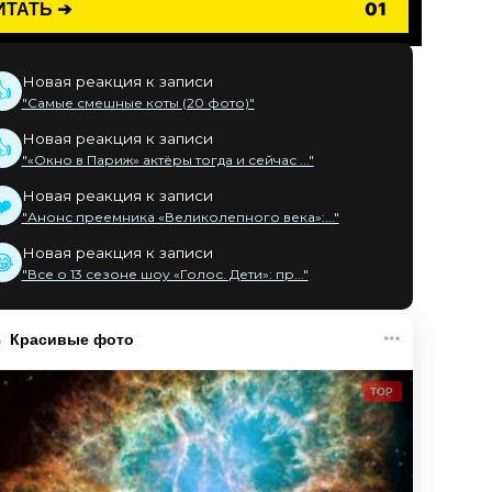
ИТАТЬ ➔
01
Новая реакция к записи
👍
"Самые смешные коты (20 фото)"
Новая реакция к записи
👍
"«Окно в Париж» актёры тогда и сейчас ..."
Новая реакция к записи
❤️
"Анонс преемника «Великолепного века»:..."
Новая реакция к записи
😂
"Все о 13 сезоне шоу «Голос. Дети»: пр..."
Красивые фото
TOP