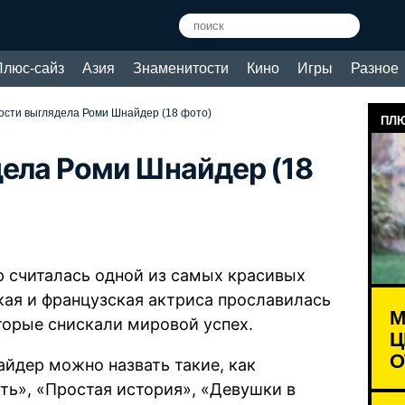
Плюс-сайз
Азия
Знаменитости
Кино
Игры
Разное
дости выглядела Роми Шнайдер (18 фото)
ПЛЮ
дела Роми Шнайдер (18
р считалась одной из самых красивых
ая и французская актриса прославилась
М
торые снискали мировой успех.
Ц
О
дер можно назвать такие, как
ть», «Простая история», «Девушки в