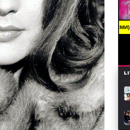
NG NEWS /// НОВОСТИ (СМИ) /// СВЕЖИЕ НОВОСТИ
L