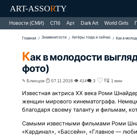
ART-ASSO
R
TY
Новости (СМИ)
СПб
Арт
Dark Art
World Girls
Знаменитости
Актёры тогда и сейчас
Главная
Как в моло
К
ак в молодости выгля
фото)
♡
0
✎ Блинцов ⏱ 07.11.2018 👁 414
🗨 3
⏳ 1 мин
Известная актриса XX века Роми Шнайде
женщин мирового кинематографа. Немецк
благодаря своему таланту и фильмам, ко
Самыми известными фильмами Роми Шнай
«Кардинал», «Бассейн», «Главное — люби