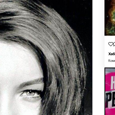
Хаб
Ком