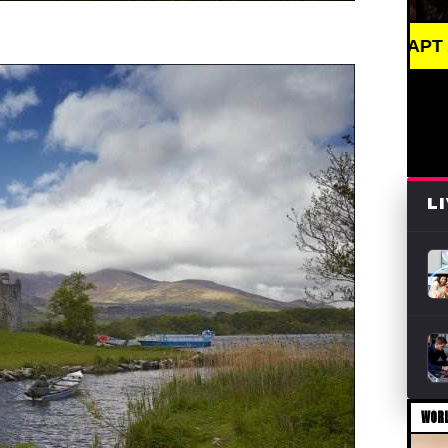
BREAKING NEWS /// АРТ /// ПИСАТЕЛИ И КНИ
L
WORL