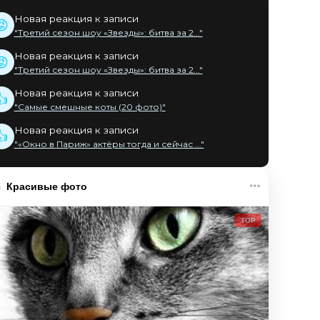
Новая реакция к записи
😡
"Третий сезон шоу «Звезды»: битва за 2..."
Новая реакция к записи
😡
"Третий сезон шоу «Звезды»: битва за 2..."
Новая реакция к записи
👍
"Самые смешные коты (20 фото)"
Новая реакция к записи
👍
"«Окно в Париж» актёры тогда и сейчас ..."
Красивые фото
TOP