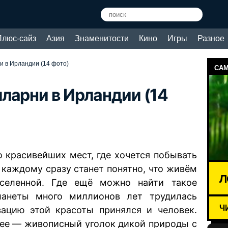
Плюс-сайз
Азия
Знаменитости
Кино
Игры
Разное
 в Ирландии (14 фото)
САМ
ларни в Ирландии (14
 красивейших мест, где хочется побывать
о каждому сразу станет понятно, что живём
Л
еленной. Где ещё можно найти такое
ланеты много миллионов лет трудилась
Ч
зацию этой красоты принялся и человек.
снее — живописный уголок дикой природы с