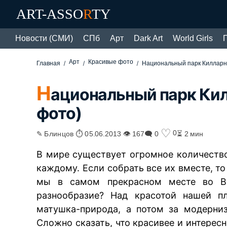
ART-ASSO
R
TY
Новости (СМИ)
СПб
Арт
Dark Art
World Girls
Арт
Красивые фото
Главная
Национальный парк Килларни
Н
ациональный парк Кил
фото)
♡
0
✎ Блинцов ⏱ 05.06.2013 👁 167
🗨 0
⏳ 2 мин
В мире существует огромное количество
каждому. Если собрать все их вместе, т
мы в самом прекрасном месте во Вс
разнообразие? Над красотой нашей п
матушка-природа, а потом за модерни
Сложно сказать, что красивее и интере