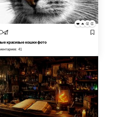
❤️
🔥
😮
👏
ые красивые кошки фото
ментариев:
41