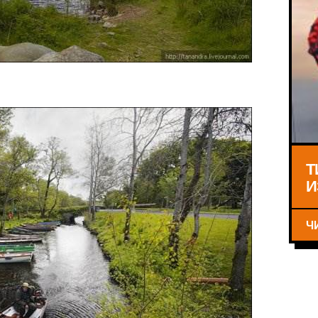
Т
И
Ч