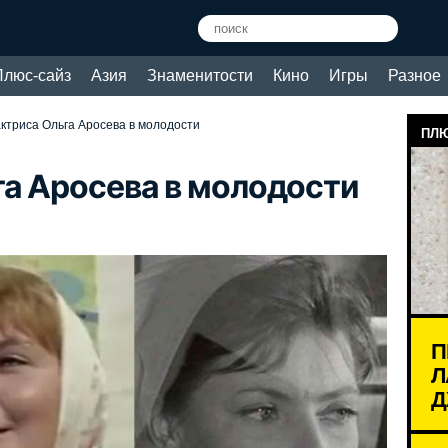
Плюс-сайз
Азия
Знаменитости
Кино
Игры
Разное
ктриса Ольга Аросева в молодости
ПЛЮ
га Аросева в молодости
П
Л
Д