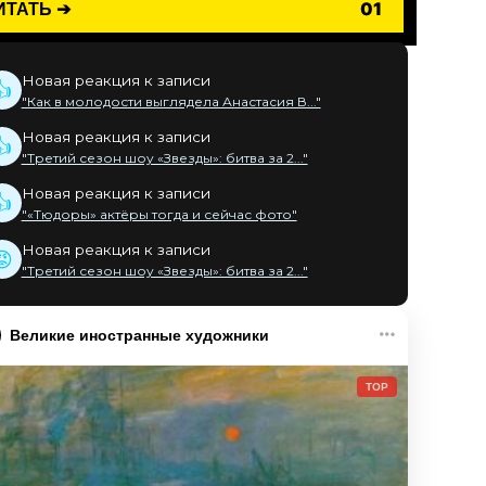
ИТАТЬ ➔
01
Новая реакция к записи
👍
"Как в молодости выглядела Анастасия В..."
Новая реакция к записи
👍
"Третий сезон шоу «Звезды»: битва за 2..."
Новая реакция к записи
👍
"«Тюдоры» актёры тогда и сейчас фото"
Новая реакция к записи
😡
"Третий сезон шоу «Звезды»: битва за 2..."
Великие иностранные художники
TOP