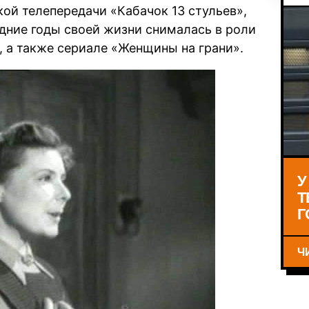
ой телепередачи «Кабачок 13 стульев»,
едние годы своей жизни снималась в роли
 а также сериале «Женщины на грани».
У
Т
Г
Ч