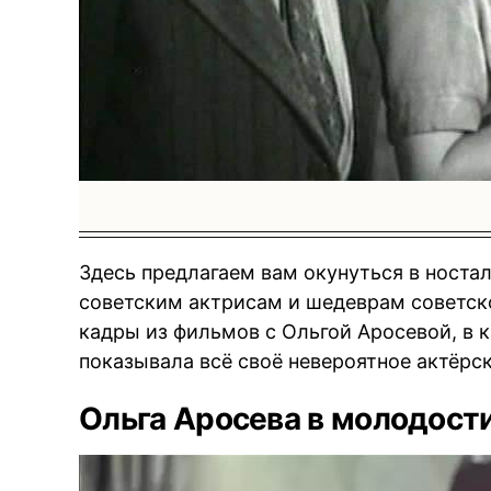
Здесь предлагаем вам окунуться в ност
советским актрисам и шедеврам советск
кадры из фильмов с Ольгой Аросевой, в 
показывала всё своё невероятное актёрс
Ольга Аросева в молодост