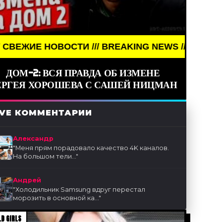
/ BREAKING NEWS /// НОВОСТИ (СМИ) /// СВЕЖИЕ 
ДОМ-2: ВСЯ ПРАВДА ОБ ИЗМЕНЕ
ЕРГЕЯ ХОРОШЕВА С САШЕЙ НИЦМАН
IVE КОММЕНТАРИИ
Александр
"
Меня прям порадовало качество 4K каналов.
На большом тели...
"
Андрей
"
Холодильник Samsung вдруг перестал
морозить в основной ка...
"
D GIRLS