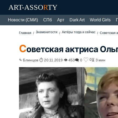
ART-ASSO
R
TY
Новости (СМИ)
СПб
Арт
Dark Art
World Girls
Знаменитости
Актёры тогда и сейчас
Главная
Советская а
С
оветская актриса Оль
♡
0
✎ Блинцов ⏱ 20.11.2019 👁 453
🗨 0
⏳ 3 мин