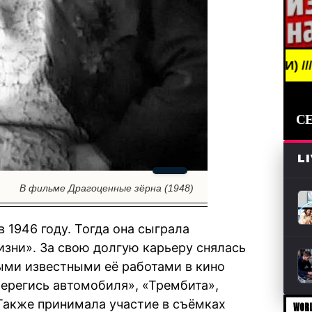
NEWS /// НОВОСТИ (СМИ) /// СВЕЖИЕ НОВОСТИ //
С
L
В фильме Драгоценные зёрна (1948)
 1946 году. Тогда она сыграла
зни». За свою долгую карьеру снялась
ыми известными её работами в кино
Берегись автомобиля», «Трембита»,
Также принимала участие в съёмках
WORL