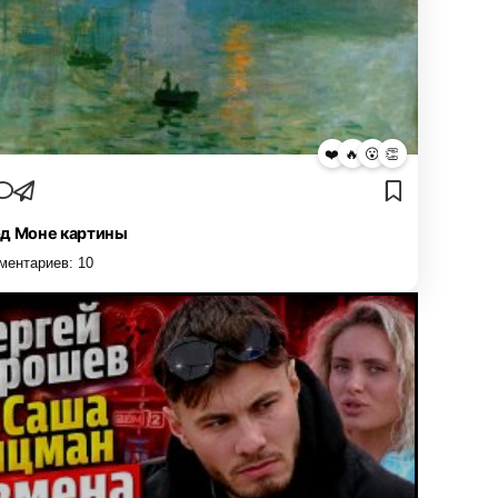
❤️
🔥
😮
👏
д Моне картины
ментариев:
10