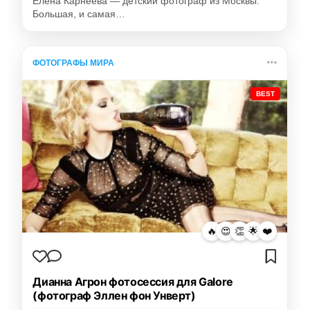
Елена Карнеева — детский фотограф из Москвы.
Большая, и самая…
ФОТОГРАФЫ МИРА
BEST
🔥
😍
👏
🌟
❤️
Дианна Агрон фотосессия для Galore
(фотограф Эллен фон Унверт)