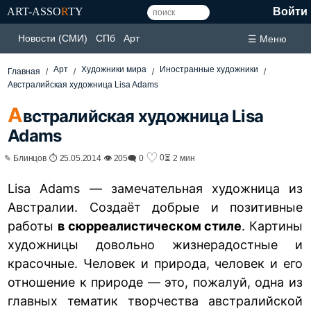
ART-ASSO
R
TY
Войти
Новости (СМИ)
СПб
Арт
☰ Меню
Арт
Художники мира
Иностранные художники
Главная
Австралийская художница Lisa Adams
А
встралийская художница Lisa
Adams
♡
0
✎ Блинцов ⏱ 25.05.2014 👁 205
🗨 0
⏳ 2 мин
Lisa Adams — замечательная художница из
Австралии. Создаёт добрые и позитивные
работы
в сюрреалистическом стиле
. Картины
художницы довольно жизнерадостные и
красочные. Человек и природа, человек и его
отношение к природе — это, пожалуй, одна из
главных тематик творчества австралийской