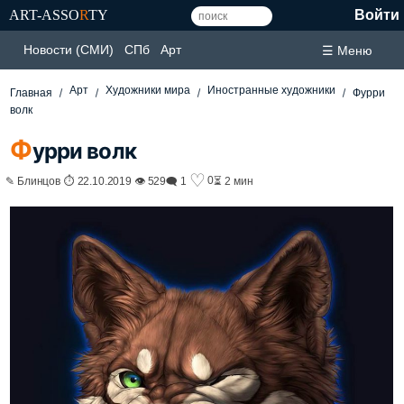
ART-ASSO
R
TY
Войти
Новости (СМИ)
СПб
Арт
☰ Меню
Арт
Художники мира
Иностранные художники
Главная
Фурри
волк
Ф
урри волк
♡
0
✎ Блинцов ⏱ 22.10.2019 👁 529
🗨 1
⏳ 2 мин