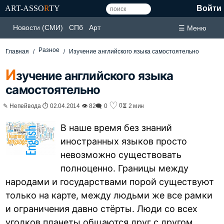
ART-ASSO
R
TY
Войти
Новости (СМИ)
СПб
Арт
☰ Меню
Разное
Главная
Изучение английского языка самостоятельно
И
зучение английского языка
самостоятельно
♡
0
✎ Непейвода ⏱ 02.04.2014 👁 82
🗨 0
⏳ 2 мин
В наше время без знаний
иностранных языков просто
невозможно существовать
полноценно. Границы между
народами и государствами порой существуют
только на карте, между людьми же все рамки
и ограничения давно стёрты. Люди со всех
уголков планеты общаются друг с другом,