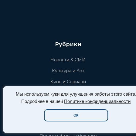
Рубрики
Новости & СМИ
Культура и Арт
Кино и Сериалы
Красота, Мода и Стиль
Мы используем куки для улучшения работы этого сайта
Подробнее в нашей
Политике конфиденциальности
Игровой мир
Афиша СПб
ОК
Тёмное искусство