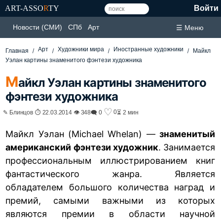
ART-ASSO
R
TY
Войти
Новости (СМИ)
СПб
Арт
☰ Меню
Арт
Художники мира
Иностранные художники
Главная
Майкл
Уэлан картины знаменитого фэнтези художника
М
айкл Уэлан картины знаменитого
фэнтези художника
♡
0
✎ Блинцов ⏱ 22.03.2014 👁 348
🗨 0
⏳ 2 мин
Майкл Уэлан (Michael Whelan) —
знаменитый
американский фэнтези художник
. Занимается
профессиональным иллюстрированием книг
фантастического жанра. Является
обладателем большого количества наград и
премий, самыми важными из которых
являются премии в области научной