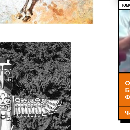
ЮМО
О
Б
Ф
Ч