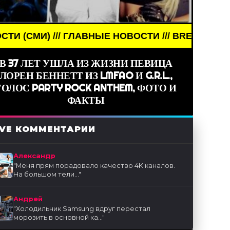
ГЛАВНЫЕ НОВОСТИ /// BREAKING NEWS /// НОВОСТ
В 37 ЛЕТ УШЛА ИЗ ЖИЗНИ ПЕВИЦА
ЛОРЕН БЕННЕТТ ИЗ LMFAO И G.R.L.,
ГОЛОС PARTY ROCK ANTHEM, ФОТО И
ФАКТЫ
IVE КОММЕНТАРИИ
Александр
"
Меня прям порадовало качество 4K каналов.
На большом тели...
"
Андрей
"
Холодильник Samsung вдруг перестал
морозить в основной ка...
"