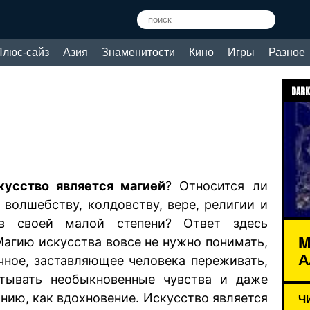
Плюс-сайз
Азия
Знаменитости
Кино
Игры
Разное
DARK
кусство является магией
? Относится ли
 волшебству, колдовству, вере, религии и
в своей малой степени? Ответ здесь
M
Магию искусства вовсе не нужно понимать,
А
чное, заставляющее человека переживать,
ытывать необыкновенные чувства и даже
нию, как вдохновение. Искусство является
Ч