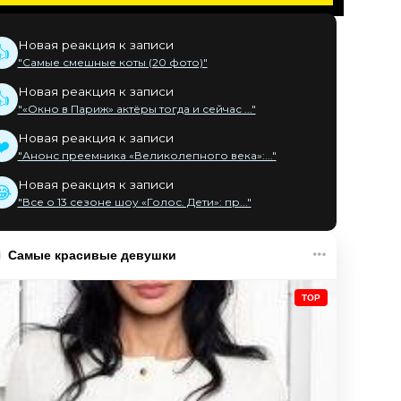
Новая реакция к записи
👍
"Самые смешные коты (20 фото)"
Новая реакция к записи
👍
"«Окно в Париж» актёры тогда и сейчас ..."
Новая реакция к записи
❤️
"Анонс преемника «Великолепного века»:..."
Новая реакция к записи
😂
"Все о 13 сезоне шоу «Голос. Дети»: пр..."
Самые красивые девушки
TOP