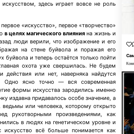
 искусством, здесь играет вовсе не роль
 первое «искусство», первое «творчество»
но
в целях магического влияния
на жизнь и
зад люди верили, что изображение и его
ображая на стене буйвола и поражая его
Сам
ух буйвола и теперь остаётся только пойти
Ком
 главная охота уже свершилась. Не будем
и действия или нет, наверняка найдутся
. Одно ясно точно — вся современная
ругие формы искусства зародились именно
нку издавна придавалось особе значение, а
, ведьмы или человека, которому открыто
ред рукотворными произведениями, как
нились в людях на генетическом уровне и
с искусство всё больше понимается как