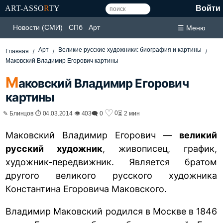
ART-ASSO
R
TY
Войти
Новости (СМИ)
СПб
Арт
☰ Меню
Арт
Великие русские художники: биография и картины
Главная
Маковский Владимир Егорович картины
М
аковский Владимир Егорович
картины
♡
0
✎ Блинцов ⏱ 04.03.2014 👁 403
🗨 0
⏳ 2 мин
Маковский Владимир Егорович —
великий
русский художник
, живописец, график,
художник-передвижник. Является братом
другого великого русского художника
Константина Егоровича Маковского.
Владимир Маковский родился в Москве в 1846