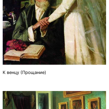
К венцу (Прощание)