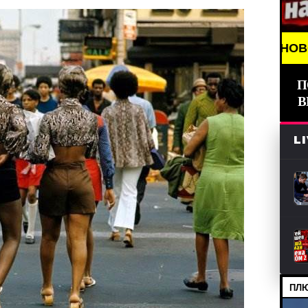
BREAKING NEWS /// НОВОСТИ (СМИ) /// СВЕЖ
П
В
L
ПЛЮ