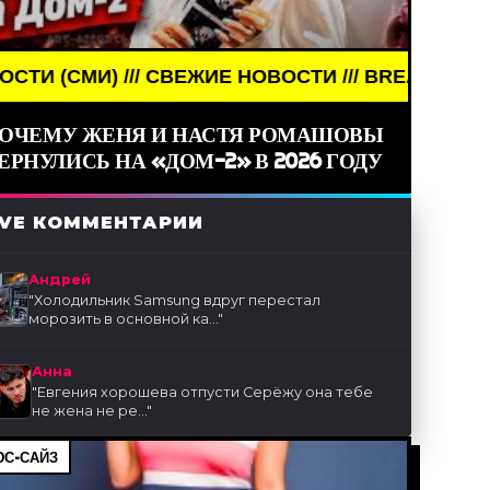
ИЕ НОВОСТИ /// BREAKING NEWS /// НОВОСТИ (СМИ
ОЧЕМУ ЖЕНЯ И НАСТЯ РОМАШОВЫ
ЕРНУЛИСЬ НА «ДОМ-2» В 2026 ГОДУ
IVE КОММЕНТАРИИ
Андрей
"
Холодильник Samsung вдруг перестал
морозить в основной ка...
"
Анна
"
Евгения хорошева отпусти Серёжу она тебе
не жена не ре...
"
С-САЙЗ