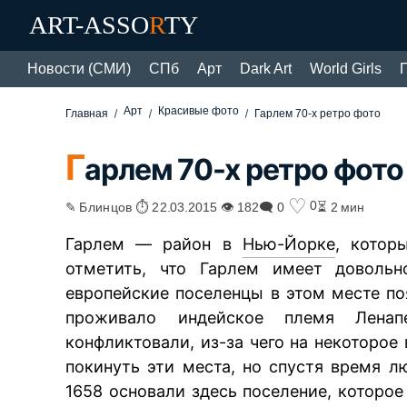
ART-ASSO
R
TY
Новости (СМИ)
СПб
Арт
Dark Art
World Girls
Арт
Красивые фото
Главная
Гарлем 70-х ретро фото
Г
арлем 70-х ретро фото
♡
0
✎ Блинцов ⏱ 22.03.2015 👁 182
🗨 0
⏳ 2 мин
Гарлем — район в
Нью-Йорке
, котор
отметить, что Гарлем имеет доволь
европейские поселенцы в этом месте по
проживало индейское племя Ленап
конфликтовали, из-за чего на некоторо
покинуть эти места, но спустя время 
1658 основали здесь поселение, которо