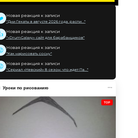
Новая реакция к записи
❤️
"Дни Гекаты в августе 2026 года: распи..."
Новая реакция к записи
👍
"«DrumGalaxy» сайт для барабанщиков"
Новая реакция к записи
😡
"Как нарисовать сосну"
Новая реакция к записи
😡
"Сериал «Невский» 8 сезон: что ждет Па..."
Уроки по рисованию
TOP