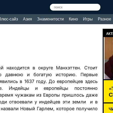
Плюс-сайз
Азия
Знаменитости
Кино
Игры
Разное
АКТ
ый находится в округе Манхэттен. Стоит
но давнюю и богатую историю. Первые
явились в 1637 году. До европейцев здесь
«
е. Индейцы и европейцы постоянно
С
е время чужакам из Европы пришлось даже
люди отвоевали у индейцев эти земли и в
е назвали Новый Гарлем, которое получило
Ч