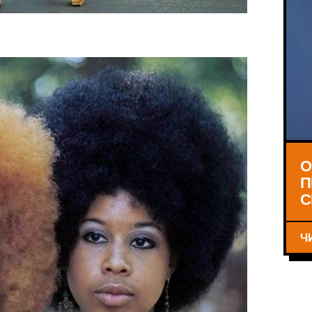
О
П
С
Ч