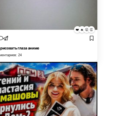
❤️
🔥
😮
👏
 рисовать глаза аниме
ментариев:
24