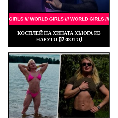
LS /// WORLD GIRLS /// WORLD GIRLS /// WORLD G
КОСПЛЕЙ НА ХИНАТА ХЬЮГА ИЗ
НАРУТО (17 ФОТО)