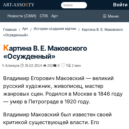
ART-ASSO
R
TY
Войти
Новости (СМИ)
СПб
Арт
☰ Меню
Арт
Истории создания картин
Главная
Картина В. Е. Маковского
«Осужденный»
К
артина В. Е. Маковского
«Осужденный»
♡
0
✎ Блинцов ⏱ 26.02.2014 👁 232
🗨 0
⏳ 2 мин
Владимир Егорович Маковский — великий
русский художник, живописец, мастер
жанровых сцен. Родился в Москве в 1846 году
— умер в Петрограде в 1920 году.
Владимир Маковский был известен своей
критикой существующей власти. Его