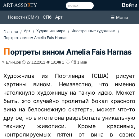
ART-ASSO
R
TY
Войти
Новости (СМИ)
СПб
Арт
☰ Меню
Арт
Художники мира
Иностранные художники
Главная
Портреты вином Amelia Fais Harnas
П
ортреты вином Amelia Fais Harnas
♡
0
✎ Блинцов ⏱ 27.12.2012 👁 181
🗨 1
⏳ 1 мин
Художница из Портленда (США) рисует
картины вином. Неизвестно, что именно
натолкнуло художницу на такую идею. Может
быть, это случайно пролитый бокал красного
вина на белоснежную скатерть, может что-то
другое, но в итоге она разработала уникальную
технику живописи. Кроме красивых,
контролируемых пятен от вина в своих