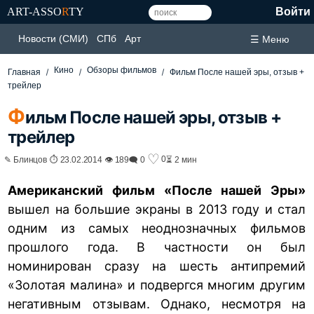
ART-ASSO
R
TY
Войти
Новости (СМИ)
СПб
Арт
☰ Меню
Кино
Обзоры фильмов
Главная
Фильм После нашей эры, отзыв +
трейлер
Ф
ильм После нашей эры, отзыв +
трейлер
♡
0
✎ Блинцов ⏱ 23.02.2014 👁 189
🗨 0
⏳ 2 мин
Американский фильм «После нашей Эры»
вышел на большие экраны в 2013 году и стал
одним из самых неоднозначных фильмов
прошлого года. В частности он был
номинирован сразу на шесть антипремий
«Золотая малина» и подвергся многим другим
негативным отзывам. Однако, несмотря на