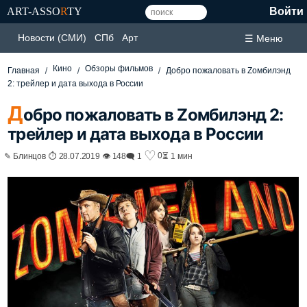
ART-ASSO
R
TY
Войти
Новости (СМИ)
СПб
Арт
☰ Меню
Кино
Обзоры фильмов
Главная
Добро пожаловать в Zомбилэнд
2: трейлер и дата выхода в России
Д
обро пожаловать в Zомбилэнд 2:
трейлер и дата выхода в России
♡
0
✎ Блинцов ⏱ 28.07.2019 👁 148
🗨 1
⏳ 1 мин