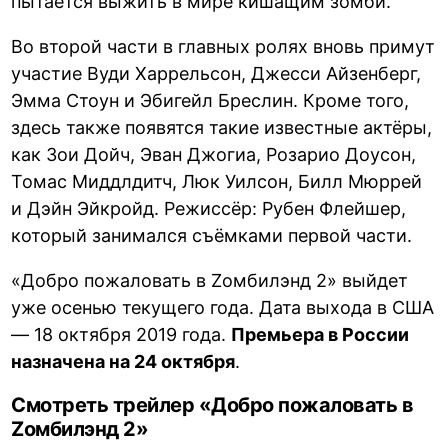
пытается выжить в мире кишащим зомби.
Во второй части в главных ролях вновь примут
участие Вуди Харрельсон, Джесси Айзенберг,
Эмма Стоун и Эбигейл Бреслин. Кроме того,
здесь также появятся такие известные актёры,
как Зои Дойч, Эван Джогиа, Розарио Доусон,
Томас Миддлдитч, Люк Уилсон, Билл Мюррей
и Дэйн Эйкройд. Режиссёр: Рубен Флейшер,
который занимался съёмками первой части.
«Добро пожаловать в Zомбилэнд 2» выйдет
уже осенью текущего года. Дата выхода в США
— 18 октября 2019 года.
Премьера в России
назначена на 24 октября
.
Смотреть трейлер «Добро пожаловать в
Zомбилэнд 2»