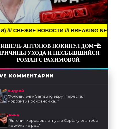
ОВОСТИ /// BREAKING NEWS /// НОВОСТИ (СМИ) /
ИШЕЛЬ АНТОНОВ ПОКИНУЛ ДОМ-2:
ПРИЧИНЫ УХОДА И НЕСБЫВШИЙСЯ
РОМАН С РАХИМОВОЙ
IVE КОММЕНТАРИИ
Андрей
"
Холодильник Samsung вдруг перестал
морозить в основной ка...
"
Анна
"
Евгения хорошева отпусти Серёжу она тебе
не жена не ре...
"