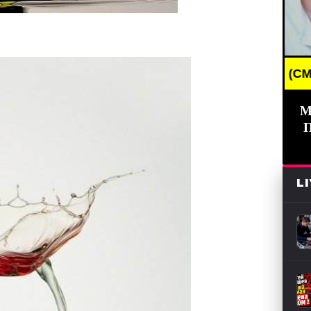
BREAKING NEWS /// НОВОСТИ (СМИ) /// СВЕЖИЕ Н
М
L