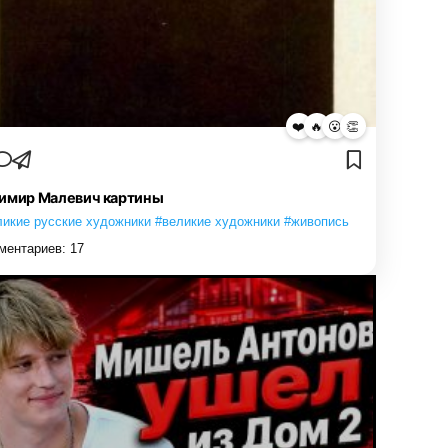
❤️
🔥
😮
👏
имир Малевич картины
ликие русские художники #великие художники #живопись
ментариев:
17