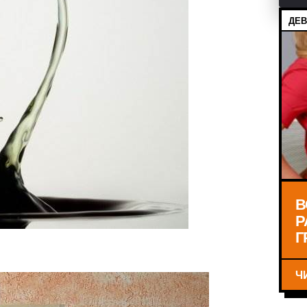
ДЕВ
В
Р
Г
Ч