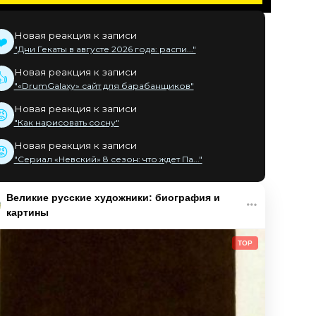
Новая реакция к записи
❤️
"Дни Гекаты в августе 2026 года: распи..."
Новая реакция к записи
👍
"«DrumGalaxy» сайт для барабанщиков"
Новая реакция к записи
😡
"Как нарисовать сосну"
Новая реакция к записи
😡
"Сериал «Невский» 8 сезон: что ждет Па..."
Великие русские художники: биография и
картины
TOP