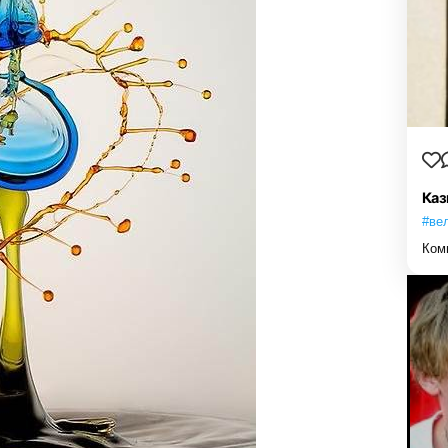
Каз
#ве
Ком