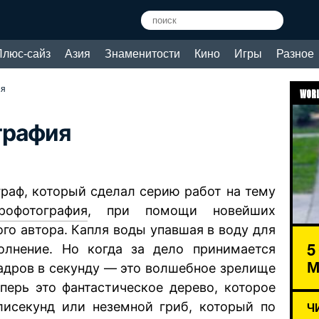
Плюс-сайз
Азия
Знаменитости
Кино
Игры
Разное
ия
WORL
графия
аф, который сделал серию работ на тему
рофотография
, при помощи новейших
ого автора. Капля воды упавшая в воду для
5
олнение. Но когда за дело принимается
М
кадров в секунду — это волшебное зрелище
перь это фантастическое дерево, которое
исекунд или неземной гриб, который по
Ч