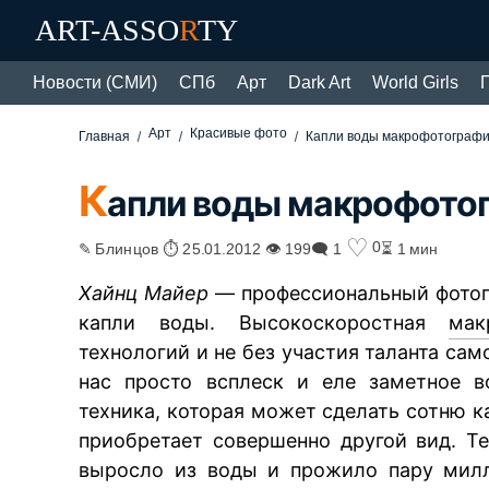
ART-ASSO
R
TY
Новости (СМИ)
СПб
Арт
Dark Art
World Girls
Арт
Красивые фото
Главная
Капли воды макрофотограф
К
апли воды макрофото
♡
0
✎ Блинцов ⏱ 25.01.2012 👁 199
🗨 1
⏳ 1 мин
Хайнц Майер
— профессиональный фотогр
капли воды. Высокоскоростная
мак
технологий и не без участия таланта сам
нас просто всплеск и еле заметное в
техника, которая может сделать сотню 
приобретает совершенно другой вид. Те
выросло из воды и прожило пару милл