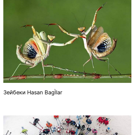
Зейбеки Hasan BagÌlar