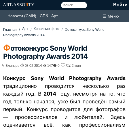
ART-ASSO
R
TY
Войти
Новости (СМИ)
СПб
Арт
☰ Меню
Арт
Красивые фото
Главная
Фотоконкурс Sony World
Photography Awards 2014
Ф
отоконкурс Sony World
Photography Awards 2014
♡
0
✎ Блинцов ⏱ 08.02.2014 👁 147
🗨 0
⏳ 2 мин
Конкурс Sony World Photography Awards
традиционно проводится несколько раз
каждый год. В
2014
году, несмотря на то, что
год только начался, уже был проведён самый
первый. Конкурс проводится для фотографов
— профессионалов и любителей. Здесь
оценивается всё, как профессионализм