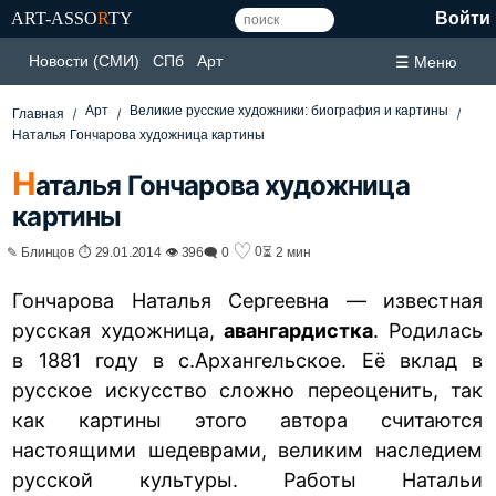
ART-ASSO
R
TY
Войти
Новости (СМИ)
СПб
Арт
☰ Меню
Арт
Великие русские художники: биография и картины
Главная
Наталья Гончарова художница картины
Н
аталья Гончарова художница
картины
♡
0
✎ Блинцов ⏱ 29.01.2014 👁 396
🗨 0
⏳ 2 мин
Гончарова Наталья Сергеевна — известная
русская художница,
авангардистка
. Родилась
в 1881 году в с.Архангельское. Её вклад в
русское искусство сложно переоценить, так
как картины этого автора считаются
настоящими шедеврами, великим наследием
русской культуры. Работы Натальи