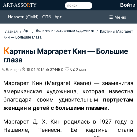
ART-ASSO
R
TY
Войти
Новости (СМИ)
СПб
Арт
☰ Меню
Арт
Великие иностранные художники
Главная
Картины Маргарет
Кин — Большие глаза
К
артины Маргарет Кин — Большие
глаза
♡
0
✎ Блинцов ⏱ 15.04.2015 👁 374
🗨 0
⏳ 2 мин
Маргарет Кин (Margaret Keane) — знаменитая
американская художница, которая известна
благодаря своим удивительным
портретам
женщин и детей с большими глазами
.
Маргарет Д. Х. Кин родилась в 1927 году в
Нашвиле, Теннеси. Её картины стали