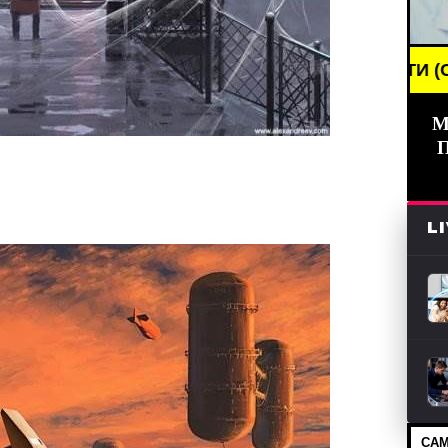
REAKING NEWS /// НОВОСТИ (СМИ) /// СВЕЖИЕ НО
М
L
САМ