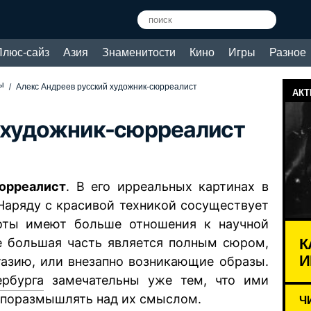
Плюс-сайз
Азия
Знаменитости
Кино
Игры
Разное
ы
Алекс Андреев русский художник-сюрреалист
АКТ
й художник-сюрреалист
юрреалист
. В его ирреальных картинах в
Наряду с красивой техникой сосуществует
боты имеют больше отношения к научной
К
же большая часть является полным сюром,
И
тазию, или внезапно возникающие образы.
ербурга
замечательны уже тем, что ими
я поразмышлять над их смыслом.
Ч