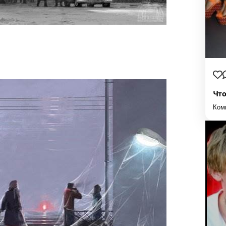
Что
Ком