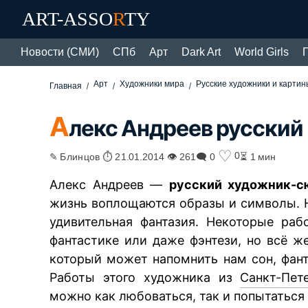
ART-ASSO
R
TY
Новости (СМИ)
СПб
Арт
Dark Art
World Girls
Арт
Художники мира
Русские художники и картин
Главная
А
лекс Андреев русски
♡
0
✎ Блинцов ⏱ 21.01.2014 👁 261
🗨 0
⏳ 1 мин
Алекс Андреев —
русский художник-с
жизнь воплощаются образы и символы. 
удивительная фантазия. Некоторые ра
фантастике или даже фэнтези, но всё 
который может напомнить нам сон, фан
Работы этого художника из
Санкт-Пет
можно как любоваться, так и попытатьс