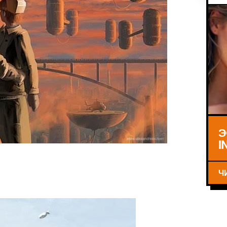
Э
I
Ч