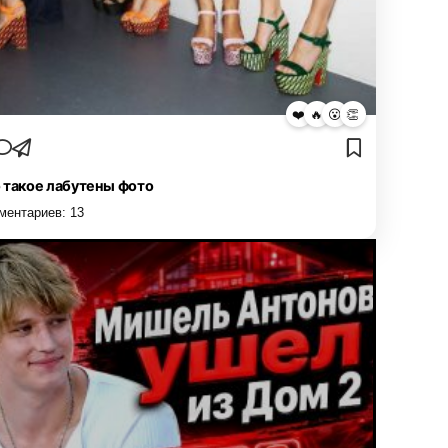
❤️
🔥
😮
👏
 такое лабутены фото
ментариев:
13