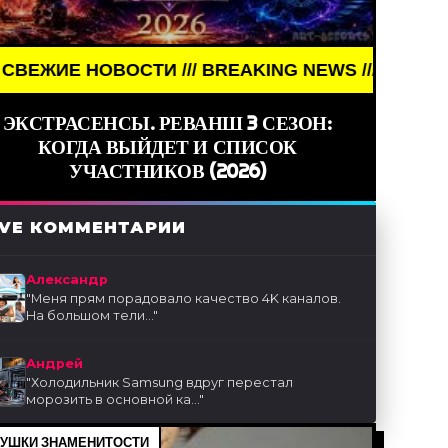
И /// BREAKING NEWS /// НОВОСТИ (СМИ) /// СВ
ЭКСТРАСЕНСЫ. РЕВАНШ 3 СЕЗОН:
КОГДА ВЫЙДЕТ И СПИСОК
УЧАСТНИКОВ (2026)
IVE КОММЕНТАРИИ
Александр
"
Меня прям порадовало качество 4K каналов.
На большом тели...
"
Андрей
"
Холодильник Samsung вдруг перестал
морозить в основной ка...
"
УШКИ ЗНАМЕНИТОСТИ