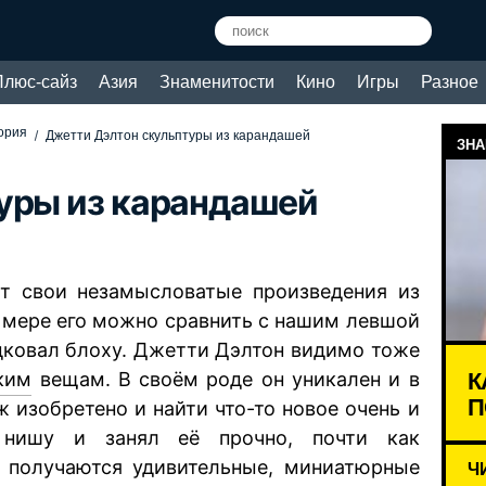
Плюс-сайз
Азия
Знаменитости
Кино
Игры
Разное
тория
Джетти Дэлтон скульптуры из карандашей
ЗНА
уры из карандашей
ёт свои незамысловатые произведения из
о мере его можно сравнить с нашим левшой
одковал блоху. Джетти Дэлтон видимо тоже
К
ким
вещам. В своём роде он уникален и в
П
ж изобретено и найти что-то новое очень и
нишу и занял её прочно, почти как
 получаются удивительные, миниатюрные
Ч