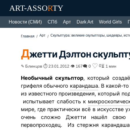
ART-ASSO
R
TY
Новости (СМИ)
СПб
Арт
Dark Art
World Girls
Арт
Скульптура: великие скульпторы, шедевры, ис
Главная
Д
жетти Дэлтон скульпт
♡
0
✎ Блинцов ⏱ 23.01.2012 👁 167
🗨 0
⏳ 1 мин
Необычный скульптор
, который созда
грифеля обычного
карандаша
. В какой-т
из известного произведения, который п
испытывает слабость к
микроскопичес
мире, где практически всё в искусстве у
очень сложно Джетти нашёл свою 
первопроходец. Из стержня карандаша