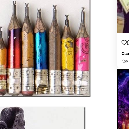
Сва
Ком