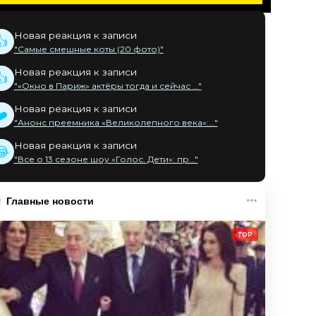
Новая реакция к записи
👍
"Самые смешные коты (20 фото)"
Новая реакция к записи
👍
"«Окно в Париж» актёры тогда и сейчас ..."
Новая реакция к записи
❤️
"Анонс преемника «Великолепного века»:..."
Новая реакция к записи
😂
"Все о 13 сезоне шоу «Голос. Дети»: пр..."
Главные новости
TOP