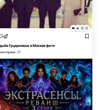
❤️
🔥
😮
👏
дьба Гуцериевых в Москве фото
ментариев:
27