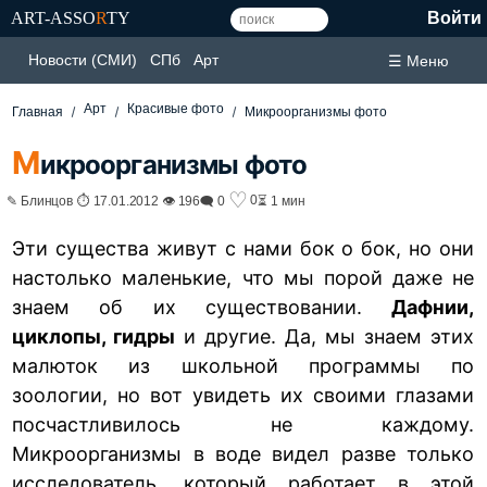
ART-ASSO
R
TY
Войти
Новости (СМИ)
СПб
Арт
☰ Меню
Арт
Красивые фото
Главная
Микроорганизмы фото
М
икроорганизмы фото
♡
0
✎ Блинцов ⏱ 17.01.2012 👁 196
🗨 0
⏳ 1 мин
Эти существа живут с нами бок о бок, но они
настолько маленькие, что мы порой даже не
знаем об их существовании.
Дафнии,
циклопы, гидры
и другие. Да, мы знаем этих
малюток из школьной программы по
зоологии, но вот увидеть их своими глазами
посчастливилось не каждому.
Микроорганизмы в воде видел разве только
исследователь, который работает в этой