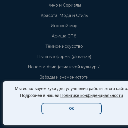
Кино и Сериалы
Красота, Мода и Стиль
Игровой мир
Афиша СПб
Тёмное искусство
Пышные формы (plus-size)
Новости Азии (азиатской культуры)
Звёзды и знаменистоти
Мы используем куки для улучшения работы этого сайта
Info
Подробнее в нашей
Политике конфиденциальности
ОК
Политика конфиденциальности
Пользовательское соглашение