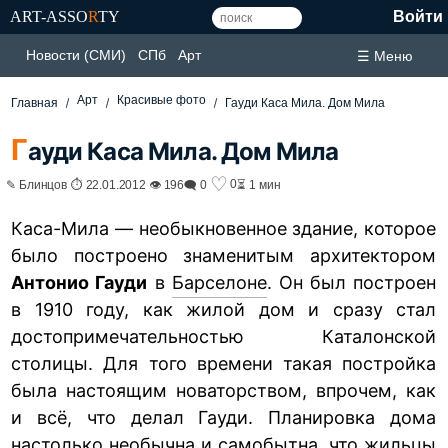
ART-ASSO
R
TY
Войти
Новости (СМИ)
СПб
Арт
☰ Меню
Арт
Красивые фото
Главная
Гауди Каса Мила. Дом Мила
Г
ауди Каса Мила. Дом Мила
♡
0
✎ Блинцов ⏱ 22.01.2012 👁 196
🗨 0
⏳ 1 мин
Каса-Мила — необыкновенное здание, которое
было построено знаменитым архитектором
Антонио Гауди
в
Барселоне
. Он был построен
в 1910 году, как жилой дом и сразу стал
достопримечательностью Каталонской
столицы. Для того времени такая постройка
была настоящим новаторством, впрочем, как
и всё, что делал Гауди. Планировка дома
настолько необычна и самобытна, что жильцы