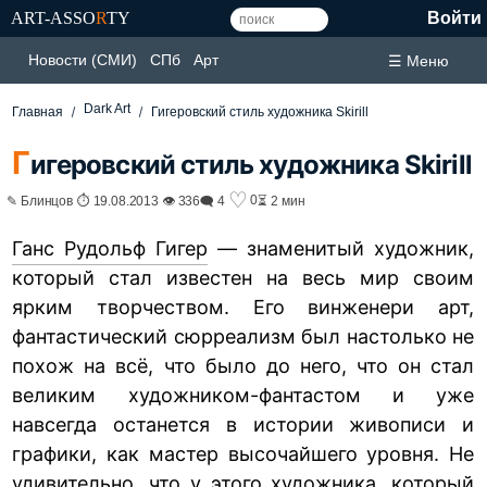
ART-ASSO
R
TY
Войти
Новости (СМИ)
СПб
Арт
☰ Меню
Dark Art
Главная
Гигеровский стиль художника Skirill
Г
игеровский стиль художника Skirill
♡
0
✎ Блинцов ⏱ 19.08.2013 👁 336
🗨 4
⏳ 2 мин
Ганс Рудольф Гигер
— знаменитый художник,
который стал известен на весь мир своим
ярким творчеством. Его винженери арт,
фантастический сюрреализм был настолько не
похож на всё, что было до него, что он стал
великим художником-фантастом и уже
навсегда останется в истории живописи и
графики, как мастер высочайшего уровня. Не
удивительно, что у этого художника, который