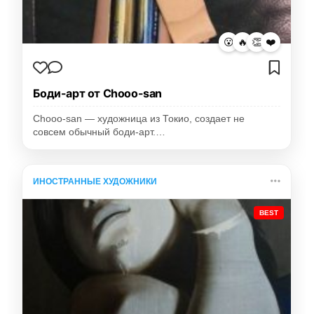
😮
🔥
👏
❤️
Боди-арт от Chooo-san
Chooo-san — художница из Токио, создает не
совсем обычный боди-арт.…
ИНОСТРАННЫЕ ХУДОЖНИКИ
BEST