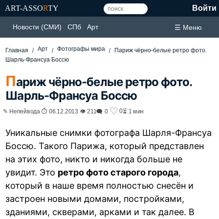
ART-ASSO
R
TY
Войти
Новости (СМИ)
СПб
Арт
☰ Меню
Арт
Фотографы мира
Главная
Париж чёрно-белые ретро фото.
Шарль-Франсуа Боссю
П
ариж чёрно-белые ретро фото.
Шарль-Франсуа Боссю
♡
0
✎ Непейвода ⏱ 06.12.2013 👁 211
🗨 0
⏳ 1 мин
Уникальные снимки фотографа Шарля-Франсуа
Боссю. Такого Парижа, который представлен
на этих фото, никто и никогда больше не
увидит. Это
ретро фото старого города
,
который в наше время полностью снесён и
застроен новыми домами, постройками,
зданиями, скверами, арками и так далее. В