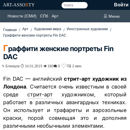
ART-ASSO
R
TY
Войти
Новости (СМИ)
СПб
Арт
☰ Меню
Арт
Художники мира
Иностранные художники
Главная
Граффити женские портреты Fin DAC
Г
раффити женские портреты Fin
DAC
♡
0
✎ Блинцов ⏱ 14.01.2015 👁 190
🗨 0
⏳ 2 мин
Fin DAC — английский
стрит-арт художник из
Лондона
. Считается очень известным в своей
среде
стрит-арт
художником, который
работает в различных авангардных техниках.
Он использует и трафареты и аэрозольные
краски, порой совмещая это и дополняя
различными необычными элементами.